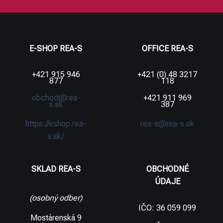
E-SHOP REA-S
OFFICE REA-S
+421 915 946
+421 (0) 48 3217
877
118
obchod@rea-
+421 911 969
s.sk
387
https://eshop.rea-
rea-s@rea-s.sk
s.sk/
SKLAD REA-S
OBCHODNÉ
ÚDAJE
(osobný odber)
IČO: 36 059 099
Mostárenská 9