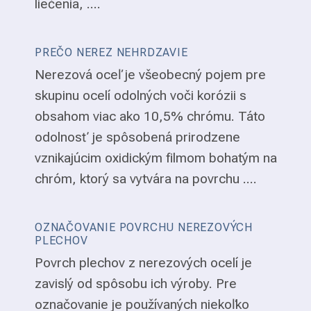
liečenia, ....
PREČO NEREZ NEHRDZAVIE
Nerezová oceľ je všeobecný pojem pre
skupinu ocelí odolných voči korózii s
obsahom viac ako 10,5% chrómu. Táto
odolnosť je spôsobená prirodzene
vznikajúcim oxidickým filmom bohatým na
chróm, ktorý sa vytvára na povrchu ....
OZNAČOVANIE POVRCHU NEREZOVÝCH
PLECHOV
Povrch plechov z nerezových ocelí je
zavislý od spôsobu ich výroby. Pre
označovanie je používaných niekoľko