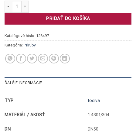
množstvo Príruba točivá, 1.4301 DN50/54 PN10/16 plná
PRIDAŤ DO KOŠÍKA
Katalógové číslo:
123497
Kategória:
Príruby
ĎALŠIE INFORMÁCIE
TYP
točivá
MATERIÁL / AKOSŤ
1.4301/304
DN
DN50