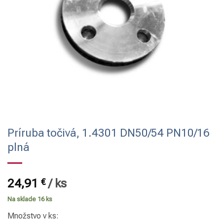
Príruba točivá, 1.4301 DN50/54 PN10/16
plná
24,91
€
/
ks
Na sklade 16 ks
Množstvo v ks: