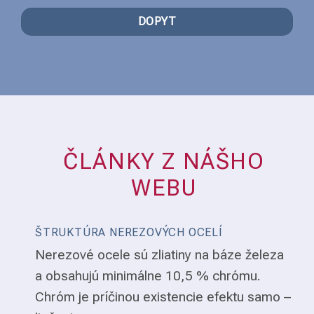
DOPYT
ČLÁNKY Z NÁŠHO
WEBU
ŠTRUKTÚRA NEREZOVÝCH OCELÍ
Nerezové ocele sú zliatiny na báze železa
a obsahujú minimálne 10,5 % chrómu.
Chróm je príčinou existencie efektu samo –