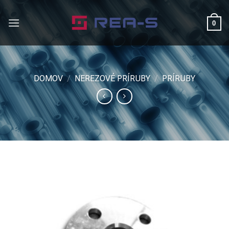
Skip
to
0
content
DOMOV
/
NEREZOVÉ PRÍRUBY
/
PRÍRUBY