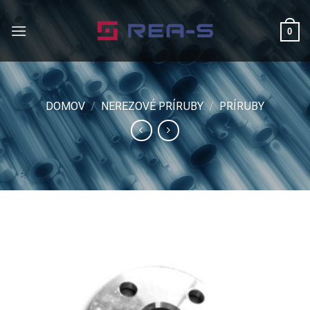
Skip
to
0
content
DOMOV
/
NEREZOVÉ PRÍRUBY
/
PRÍRUBY