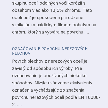
skupinu ocelí odolných voči korózii s
obsahom viac ako 10,5% chrómu. Táto
odolnosť je spôsobená prirodzene
vznikajúcim oxidickým filmom bohatým na
chróm, ktorý sa vytvára na povrchu ....
OZNAČOVANIE POVRCHU NEREZOVÝCH
PLECHOV
Povrch plechov z nerezových ocelí je
zavislý od spôsobu ich výroby. Pre
označovanie je používaných niekoľko
spôsobov. Nižšie uvádzame ekvivalenty
označenia vychádzajúc zo značenia
povrchu nerezových ocelí podľa EN 10088-
2. ....