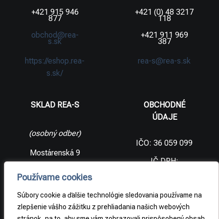
+421 915 946
+421 (0) 48 3217
877
118
obchod@rea-
+421 911 969
s.sk
387
https://eshop.rea-
rea-s@rea-s.sk
s.sk/
SKLAD REA-S
OBCHODNÉ
ÚDAJE
(osobný odber)
IČO: 36 059 099
Mostárenská 9
IČ DPH:
SK2021733065
977 56 Brezno
Používame cookies
Slovenská
DIČ:
republika
2021733065
Súbory cookie a ďalšie technológie sledovania používame na
zlepšenie vášho zážitku z prehliadania našich webových
stránok, na to, aby sme vám zobrazovali prispôsobený obsah