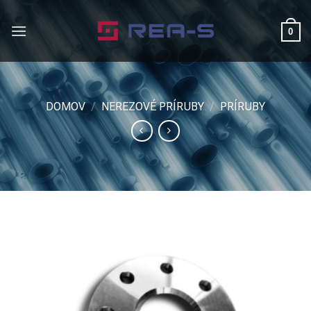
Skip
to
0
content
DOMOV
/
NEREZOVÉ PRÍRUBY
/
PRÍRUBY