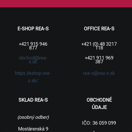
E-SHOP REA-S
OFFICE REA-S
+421 915 946
+421 (0) 48 3217
877
118
obchod@rea-
+421 911 969
s.sk
387
https://eshop.rea-
rea-s@rea-s.sk
s.sk/
SKLAD REA-S
OBCHODNÉ
ÚDAJE
(osobný odber)
IČO: 36 059 099
Mostárenská 9