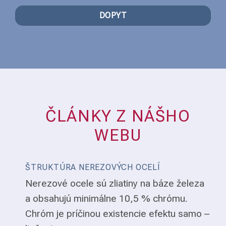
DOPYT
ČLÁNKY Z NÁŠHO
WEBU
ŠTRUKTÚRA NEREZOVÝCH OCELÍ
Nerezové ocele sú zliatiny na báze železa
a obsahujú minimálne 10,5 % chrómu.
Chróm je príčinou existencie efektu samo –