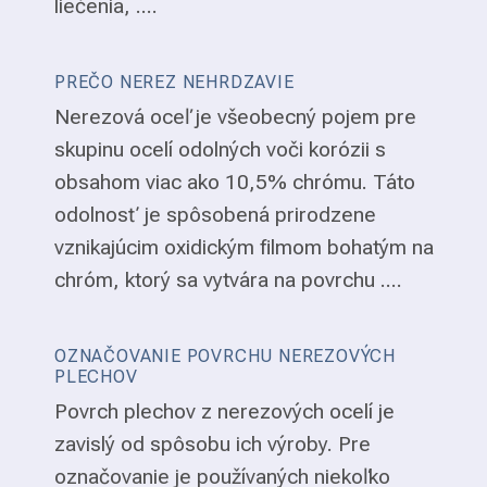
liečenia, ....
PREČO NEREZ NEHRDZAVIE
Nerezová oceľ je všeobecný pojem pre
skupinu ocelí odolných voči korózii s
obsahom viac ako 10,5% chrómu. Táto
odolnosť je spôsobená prirodzene
vznikajúcim oxidickým filmom bohatým na
chróm, ktorý sa vytvára na povrchu ....
OZNAČOVANIE POVRCHU NEREZOVÝCH
PLECHOV
Povrch plechov z nerezových ocelí je
zavislý od spôsobu ich výroby. Pre
označovanie je používaných niekoľko