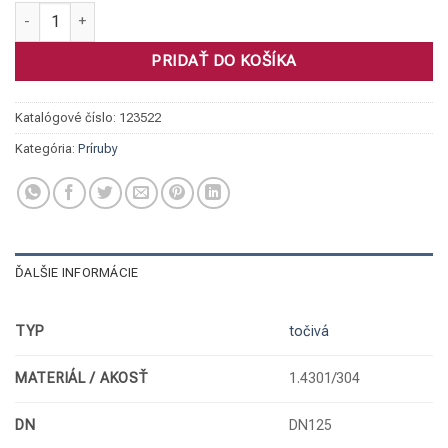
množstvo Príruba točivá, 1.4301 DN125/129 PN10/16 eko
PRIDAŤ DO KOŠÍKA
Katalógové číslo:
123522
Kategória:
Príruby
ĎALŠIE INFORMÁCIE
TYP
točivá
MATERIÁL / AKOSŤ
1.4301/304
DN
DN125