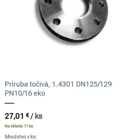
Príruba točivá, 1.4301 DN125/129
PN10/16 eko
27,01
€
/
ks
Na sklade 11 ks
Množstvo v ks: