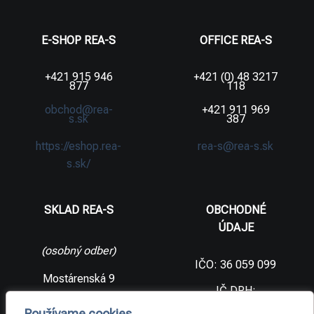
E-SHOP REA-S
OFFICE REA-S
+421 915 946
+421 (0) 48 3217
877
118
obchod@rea-
+421 911 969
s.sk
387
https://eshop.rea-
rea-s@rea-s.sk
s.sk/
SKLAD REA-S
OBCHODNÉ
ÚDAJE
(osobný odber)
IČO: 36 059 099
Mostárenská 9
IČ DPH:
SK2021733065
977 56 Brezno
Používame cookies