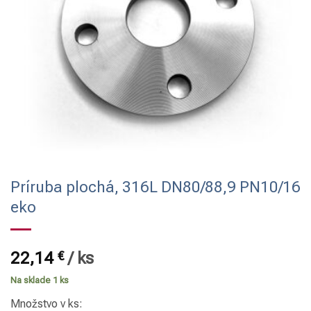
Príruba plochá, 316L DN80/88,9 PN10/16
eko
22,14
€
/
ks
Na sklade 1 ks
Množstvo v ks: