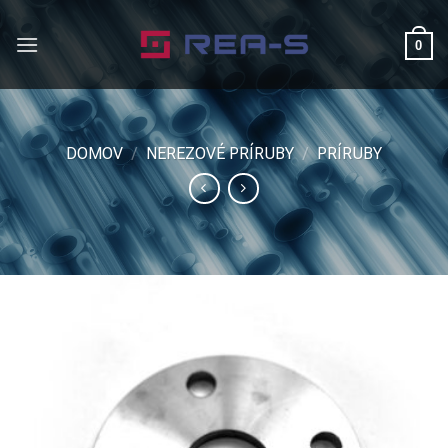
Skip
to
0
content
DOMOV
/
NEREZOVÉ PRÍRUBY
/
PRÍRUBY