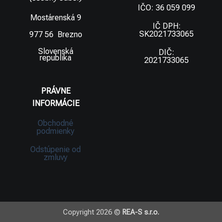
IČO: 36 059 099
Mostárenská 9
IČ DPH:
SK2021733065
977 56 Brezno
Slovenská
DIČ:
republika
2021733065
PRÁVNE
INFORMÁCIE
Obchodné
podmienky
Odstúpenie od
zmluvy
Copyright 2026 ©
REA-S s.r.o.