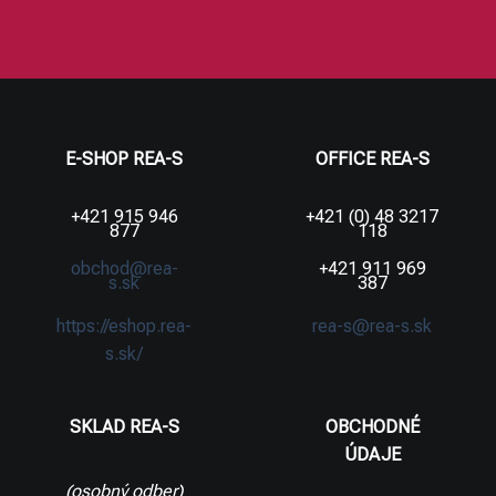
E-SHOP REA-S
OFFICE REA-S
+421 915 946
+421 (0) 48 3217
877
118
obchod@rea-
+421 911 969
s.sk
387
https://eshop.rea-
rea-s@rea-s.sk
s.sk/
SKLAD REA-S
OBCHODNÉ
ÚDAJE
(osobný odber)