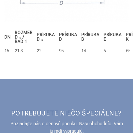
ROZMER
PRÍRUBA
PRÍRUBA
PRÍRUBA
PRÍRUBA
PR
DN
D ₁ /
D ₅
D
B
E
K
RAD 1
15
21.3
22
95
14
5
65
POTREBUJETE NIEČO ŠPECIÁLNE?
Požiadajte nás o cenovú ponuku. Naši obchodníci Vám
ju radi vypracujú.