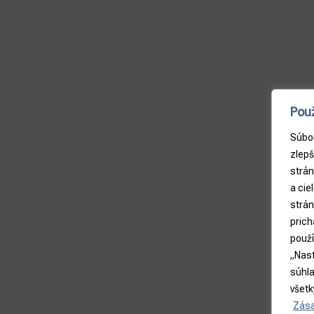
Pou
Súbor
zlepš
strán
a cie
strán
prich
použí
„Nast
súhla
všetk
Zása