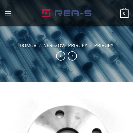
Skip
to
0
content
DOMOV
/
NEREZOVÉ PRÍRUBY
/
PRÍRUBY