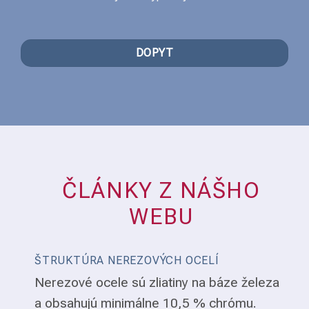
DOPYT
ČLÁNKY Z NÁŠHO
WEBU
ŠTRUKTÚRA NEREZOVÝCH OCELÍ
Nerezové ocele sú zliatiny na báze železa
a obsahujú minimálne 10,5 % chrómu.