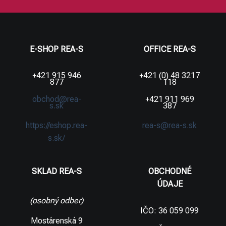
E-SHOP REA-S
OFFICE REA-S
+421 915 946
+421 (0) 48 3217
877
118
obchod@rea-
+421 911 969
s.sk
387
https://eshop.rea-
rea-s@rea-s.sk
s.sk/
SKLAD REA-S
OBCHODNÉ
ÚDAJE
(osobný odber)
IČO: 36 059 099
Mostárenská 9