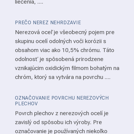
liečenia, ....
PREČO NEREZ NEHRDZAVIE
Nerezová oceľ je všeobecný pojem pre
skupinu ocelí odolných voči korózii s
obsahom viac ako 10,5% chrómu. Táto
odolnosť je spôsobená prirodzene
vznikajúcim oxidickým filmom bohatým na
chróm, ktorý sa vytvára na povrchu ....
OZNAČOVANIE POVRCHU NEREZOVÝCH
PLECHOV
Povrch plechov z nerezových ocelí je
zavislý od spôsobu ich výroby. Pre
označovanie je používaných niekoľko