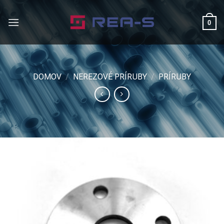
Skip
to
0
content
DOMOV
/
NEREZOVÉ PRÍRUBY
/
PRÍRUBY