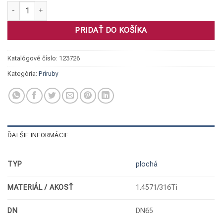
množstvo Príruba plochá, 1.4571 DN65/76,1 PN10/16 eko
PRIDAŤ DO KOŠÍKA
Katalógové číslo:
123726
Kategória:
Príruby
ĎALŠIE INFORMÁCIE
TYP
plochá
MATERIÁL / AKOSŤ
1.4571/316Ti
DN
DN65