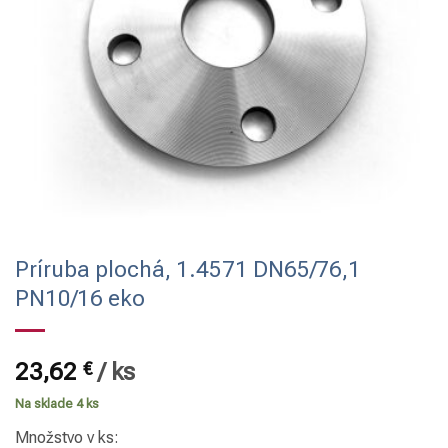
Príruba plochá, 1.4571 DN65/76,1
PN10/16 eko
23,62
€
/
ks
Na sklade 4 ks
Množstvo v ks: