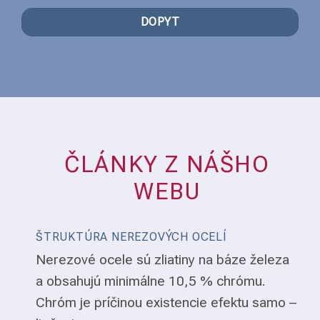
DOPYT
ČLÁNKY Z NÁŠHO
WEBU
ŠTRUKTÚRA NEREZOVÝCH OCELÍ
Nerezové ocele sú zliatiny na báze železa
a obsahujú minimálne 10,5 % chrómu.
Chróm je príčinou existencie efektu samo –