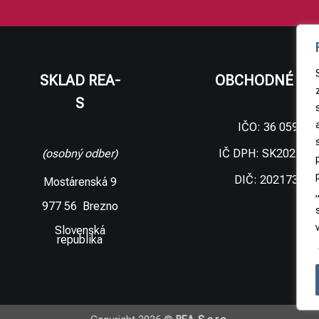
SKLAD REA-
OBCHODNÉ ÚD
S
IČO: 36 059 09
IČ DPH: SK202173
(osobný odber)
DIČ: 202173306
Mostárenská 9
977 56 Brezno
Slovenská
republika