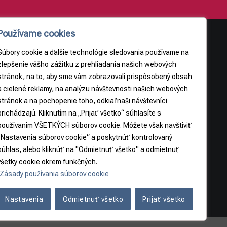
Používame cookies
Súbory cookie a ďalšie technológie sledovania používame na
AJE
PRÁVNE INFORMÁCIE
zlepšenie vášho zážitku z prehliadania našich webových
stránok, na to, aby sme vám zobrazovali prispôsobený obsah
Obchodné podmienky
a cielené reklamy, na analýzu návštevnosti našich webových
9
Odstúpenie od zmluvy
stránok a na pochopenie toho, odkiaľ naši návštevníci
3065
prichádzajú. Kliknutím na „Prijať všetko“ súhlasíte s
používaním VŠETKÝCH súborov cookie. Môžete však navštíviť
5
„Nastavenia súborov cookie“ a poskytnúť kontrolovaný
súhlas, alebo kliknúť na "Odmietnuť všetko" a odmietnuť
všetky cookie okrem funkčných.
Zásady používania súborov cookie
Nastavenia
Odmietnuť všetko
Prijať všetko