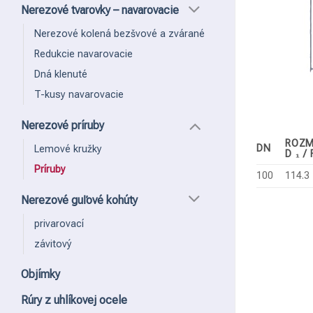
Nerezové tvarovky – navarovacie
Nerezové kolená bezšvové a zvárané
Redukcie navarovacie
Dná klenuté
T-kusy navarovacie
Nerezové príruby
ROZM
DN
Lemové kružky
D ₁ /
Príruby
100
114.3
Nerezové guľové kohúty
privarovací
závitový
Objímky
Rúry z uhlíkovej ocele