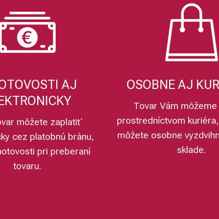
OTOVOSTI AJ
OSOBNE AJ KU
EKTRONICKY
Tovar Vám môžeme 
prostredníctvom kuriéra,
ovar môžete zaplatiť
môžete osobne vyzdvih
cky cez platobnú bránu,
sklade.
hotovosti pri preberaní
tovaru.