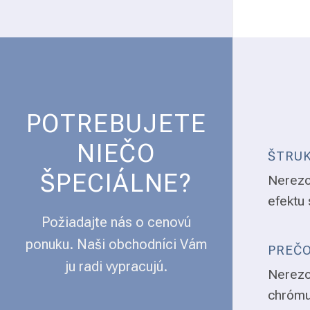
POTREBUJETE
NIEČO
ŠTRUK
ŠPECIÁLNE?
Nerezo
efektu 
Požiadajte nás o cenovú
ponuku. Naši obchodníci Vám
PREČO
ju radi vypracujú.
Nerezo
chrómu