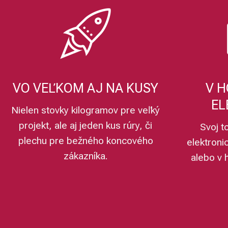
VO VEĽKOM AJ NA KUSY
V H
EL
Nielen stovky kilogramov pre veľký
projekt, ale aj jeden kus rúry, či
Svoj t
plechu pre bežného koncového
elektroni
zákazníka.
alebo v 