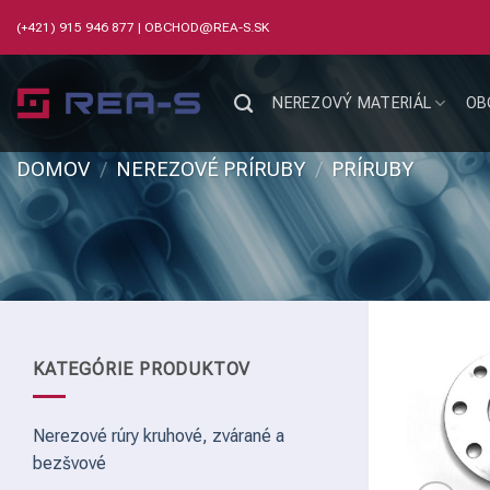
Skip
(+421) 915 946 877
|
OBCHOD@REA-S.SK
to
content
NEREZOVÝ MATERIÁL
OB
DOMOV
/
NEREZOVÉ PRÍRUBY
/
PRÍRUBY
KATEGÓRIE PRODUKTOV
Nerezové rúry kruhové, zvárané a
bezšvové