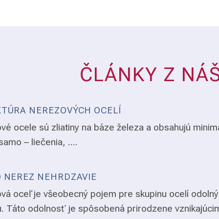
ČLÁNKY Z NÁ
TÚRA NEREZOVÝCH OCELÍ
vé ocele sú zliatiny na báze železa a obsahujú minim
samo – liečenia, ....
 NEREZ NEHRDZAVIE
vá oceľ je všeobecný pojem pre skupinu ocelí odolný
. Táto odolnosť je spôsobená prirodzene vznikajúci