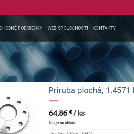
CHODNÉ PODMIENKY
WEB SPOLOČNOSTI
KONTAKTY
Príruba plochá, 1.4571
64,86
€
/
ks
Nie je na sklade
Katalógové číslo:
103520