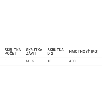
SKRUTKA
SKRUTKA
SKRUTKA
HMOTNOSŤ [KG]
POČET
ZÁVIT
D 2
8
M 16
18
4.03