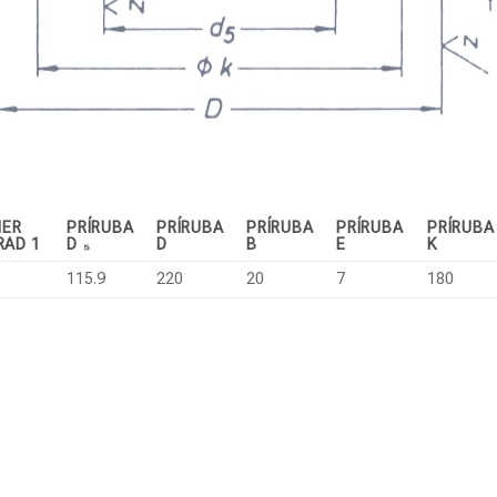
ER
PRÍRUBA
PRÍRUBA
PRÍRUBA
PRÍRUBA
PRÍRUBA
 RAD 1
D ₅
D
B
E
K
115.9
220
20
7
180