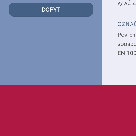
vytvára
DOPYT
OZNAČ
Povrch 
spôsob
EN 1008