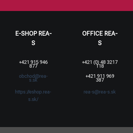
E-SHOP REA-
OFFICE REA-
S
S
+421 915 946
+421 (0) 48 3217
877
118
obchod@rea-
+421 911 969
s.sk
387
https://eshop.rea-
rea-s@rea-s.sk
s.sk/