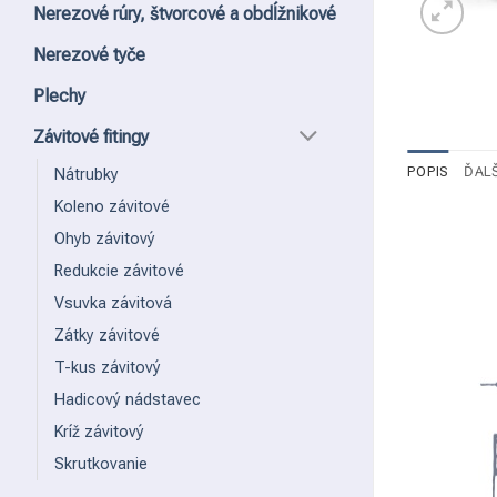
Nerezové rúry, štvorcové a obdĺžnikové
Nerezové tyče
Plechy
Závitové fitingy
POPIS
ĎALŠ
Nátrubky
Koleno závitové
Ohyb závitový
Redukcie závitové
Vsuvka závitová
Zátky závitové
T-kus závitový
Hadicový nádstavec
Kríž závitový
Skrutkovanie