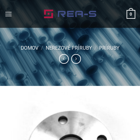
Skip
to
0
content
DOMOV
/
NEREZOVÉ PRÍRUBY
/
PRÍRUBY