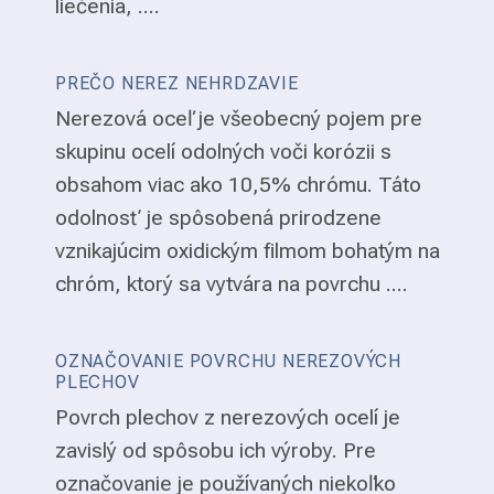
liečenia, ....
PREČO NEREZ NEHRDZAVIE
Nerezová oceľ je všeobecný pojem pre
skupinu ocelí odolných voči korózii s
obsahom viac ako 10,5% chrómu. Táto
odolnosť je spôsobená prirodzene
vznikajúcim oxidickým filmom bohatým na
chróm, ktorý sa vytvára na povrchu ....
OZNAČOVANIE POVRCHU NEREZOVÝCH
PLECHOV
Povrch plechov z nerezových ocelí je
zavislý od spôsobu ich výroby. Pre
označovanie je používaných niekoľko