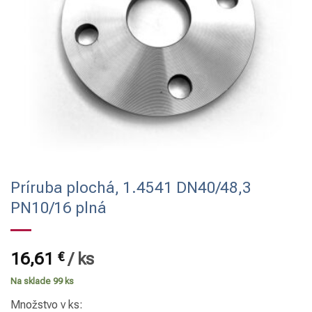
Príruba plochá, 1.4541 DN40/48,3
PN10/16 plná
16,61
€
/
ks
Na sklade 99 ks
Množstvo v ks: