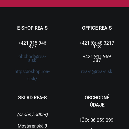
E-SHOP REA-S
OFFICE REA-S
+421 915 946
+421 (0) 48 3217
877
118
obchod@rea-
+421 911 969
s.sk
387
https://eshop.rea-
rea-s@rea-s.sk
s.sk/
SKLAD REA-S
OBCHODNÉ
ÚDAJE
(osobný odber)
IČO: 36 059 099
Mostárenská 9