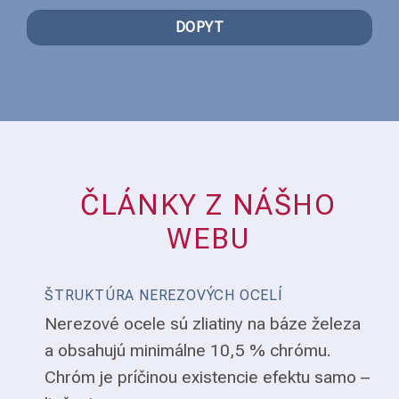
DOPYT
ČLÁNKY Z NÁŠHO
WEBU
ŠTRUKTÚRA NEREZOVÝCH OCELÍ
Nerezové ocele sú zliatiny na báze železa
a obsahujú minimálne 10,5 % chrómu.
Chróm je príčinou existencie efektu samo –