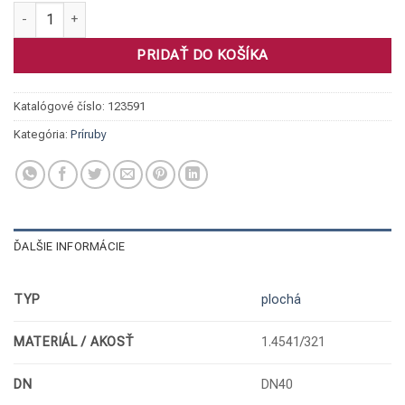
množstvo Príruba plochá, 1.4541 DN40/48,3 PN10/16 plná
PRIDAŤ DO KOŠÍKA
Katalógové číslo:
123591
Kategória:
Príruby
ĎALŠIE INFORMÁCIE
TYP
plochá
MATERIÁL / AKOSŤ
1.4541/321
DN
DN40