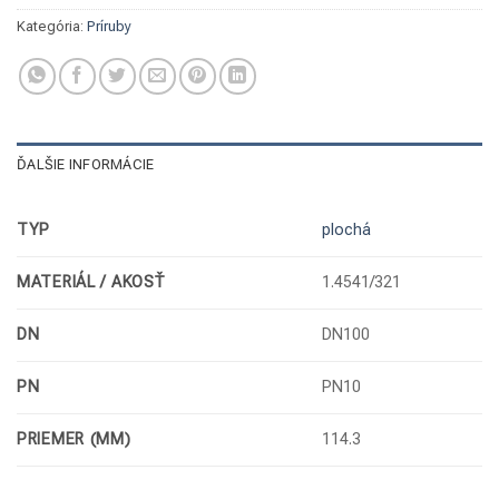
Kategória:
Príruby
ĎALŠIE INFORMÁCIE
TYP
plochá
MATERIÁL / AKOSŤ
1.4541/321
DN
DN100
PN
PN10
PRIEMER (MM)
114.3