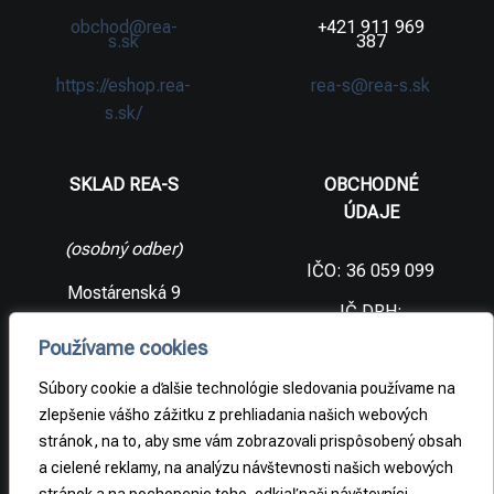
obchod@rea-
+421 911 969
s.sk
387
https://eshop.rea-
rea-s@rea-s.sk
s.sk/
SKLAD REA-S
OBCHODNÉ
ÚDAJE
(osobný odber)
IČO: 36 059 099
Mostárenská 9
IČ DPH:
SK2021733065
977 56 Brezno
Používame cookies
Slovenská
DIČ:
republika
2021733065
Súbory cookie a ďalšie technológie sledovania používame na
zlepšenie vášho zážitku z prehliadania našich webových
stránok, na to, aby sme vám zobrazovali prispôsobený obsah
PRÁVNE
a cielené reklamy, na analýzu návštevnosti našich webových
INFORMÁCIE