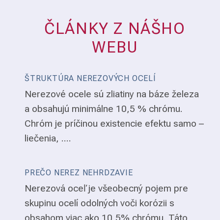
ČLÁNKY Z NÁŠHO
WEBU
ŠTRUKTÚRA NEREZOVÝCH OCELÍ
Nerezové ocele sú zliatiny na báze železa
a obsahujú minimálne 10,5 % chrómu.
Chróm je príčinou existencie efektu samo –
liečenia, ....
PREČO NEREZ NEHRDZAVIE
Nerezová oceľ je všeobecný pojem pre
skupinu ocelí odolných voči korózii s
obsahom viac ako 10,5% chrómu. Táto