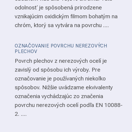
odolnosť je spôsobená prirodzene
vznikajúcim oxidickým filmom bohatým na
chróm, ktorý sa vytvára na povrchu ....
OZNAČOVANIE POVRCHU NEREZOVÝCH
PLECHOV
Povrch plechov z nerezových ocelí je
zavislý od spôsobu ich výroby. Pre
označovanie je používaných niekoľko
spôsobov. Nižšie uvádzame ekvivalenty
označenia vychádzajúc zo značenia
povrchu nerezových ocelí podľa EN 10088-
2. ....