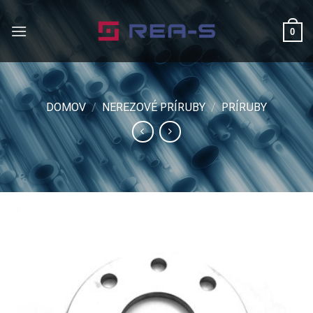
Skip
to
0
content
DOMOV
/
NEREZOVÉ PRÍRUBY
/
PRÍRUBY