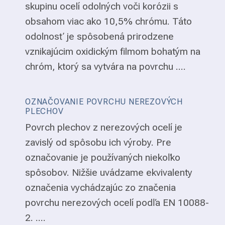
skupinu ocelí odolných voči korózii s
obsahom viac ako 10,5% chrómu. Táto
odolnosť je spôsobená prirodzene
vznikajúcim oxidickým filmom bohatým na
chróm, ktorý sa vytvára na povrchu ....
OZNAČOVANIE POVRCHU NEREZOVÝCH
PLECHOV
Povrch plechov z nerezových ocelí je
zavislý od spôsobu ich výroby. Pre
označovanie je používaných niekoľko
spôsobov. Nižšie uvádzame ekvivalenty
označenia vychádzajúc zo značenia
povrchu nerezových ocelí podľa EN 10088-
2. ....