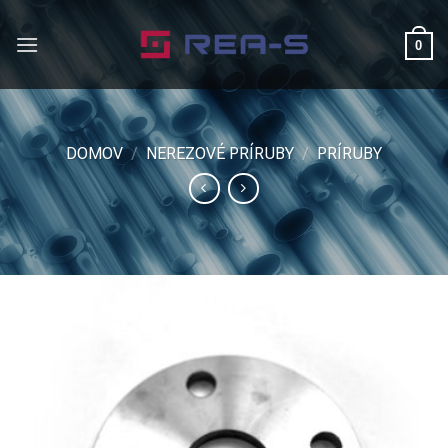
Skip
to
0
content
DOMOV
/
NEREZOVÉ PRÍRUBY
/
PRÍRUBY