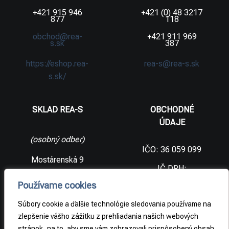
+421 915 946
+421 (0) 48 3217
877
118
obchod@rea-
+421 911 969
s.sk
387
https://eshop.rea-
rea-s@rea-s.sk
s.sk/
SKLAD REA-S
OBCHODNÉ
ÚDAJE
(osobný odber)
IČO: 36 059 099
Mostárenská 9
IČ DPH:
SK2021733065
977 56 Brezno
Používame cookies
Slovenská
DIČ:
republika
2021733065
Súbory cookie a ďalšie technológie sledovania používame na
zlepšenie vášho zážitku z prehliadania našich webových
stránok, na to, aby sme vám zobrazovali prispôsobený obsah