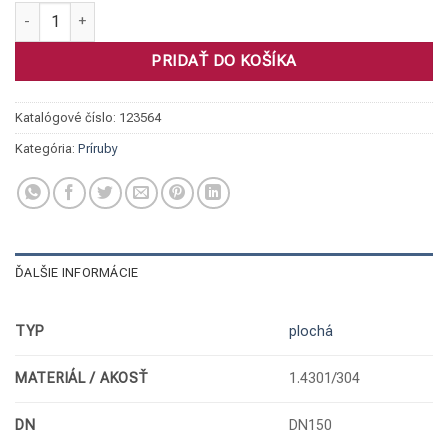
množstvo Príruba plochá, 1.4301 DN150/159 PN10/16 eko
PRIDAŤ DO KOŠÍKA
Katalógové číslo:
123564
Kategória:
Príruby
ĎALŠIE INFORMÁCIE
TYP
plochá
MATERIÁL / AKOSŤ
1.4301/304
DN
DN150