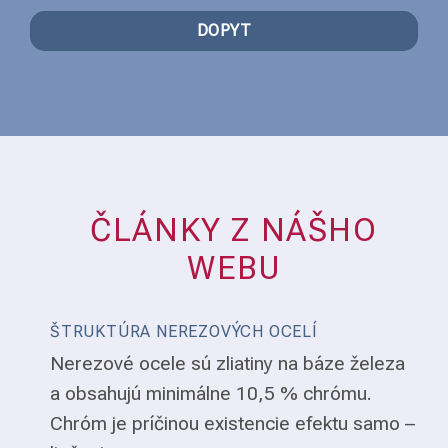
DOPYT
ČLÁNKY Z NÁŠHO
WEBU
ŠTRUKTÚRA NEREZOVÝCH OCELÍ
Nerezové ocele sú zliatiny na báze železa
a obsahujú minimálne 10,5 % chrómu.
Chróm je príčinou existencie efektu samo –