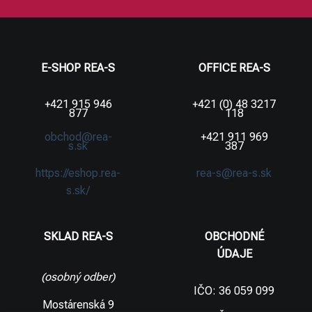
E-SHOP REA-S
OFFICE REA-S
+421 915 946
+421 (0) 48 3217
877
118
obchod@rea-
+421 911 969
s.sk
387
https://eshop.rea-
rea-s@rea-s.sk
s.sk/
SKLAD REA-S
OBCHODNÉ
ÚDAJE
(osobný odber)
IČO: 36 059 099
Mostárenská 9