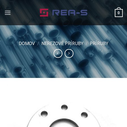
Skip
to
0
content
DOMOV
/
NEREZOVÉ PRÍRUBY
/
PRÍRUBY