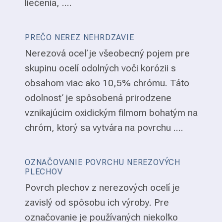
liečenia, ....
PREČO NEREZ NEHRDZAVIE
Nerezová oceľ je všeobecný pojem pre
skupinu ocelí odolných voči korózii s
obsahom viac ako 10,5% chrómu. Táto
odolnosť je spôsobená prirodzene
vznikajúcim oxidickým filmom bohatým na
chróm, ktorý sa vytvára na povrchu ....
OZNAČOVANIE POVRCHU NEREZOVÝCH
PLECHOV
Povrch plechov z nerezových ocelí je
zavislý od spôsobu ich výroby. Pre
označovanie je používaných niekoľko