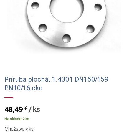
Príruba plochá, 1.4301 DN150/159
PN10/16 eko
48,49
€
/
ks
Na sklade 2 ks
Množstvo v ks: