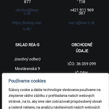
877
118
obchod@rea-
+421 911 969
s.sk
387
https://eshop.rea-
rea-s@rea-s.sk
s.sk/
SKLAD REA-S
OBCHODNÉ
ÚDAJE
(osobný odber)
IČO: 36 059 099
Mostárenská 9
IČ DPH:
SK2021733065
977 56 Brezno
Používame cookies
Slovenská
DIČ:
republika
2021733065
Súbory cookie a ďalšie technológie sledovania používame na
zlepšenie vášho zážitku z prehliadania našich webových
stránok, na to, aby sme vám zobrazovali prispôsobený obsah
PRÁVNE
a cielené reklamy, na analýzu návštevnosti našich webových