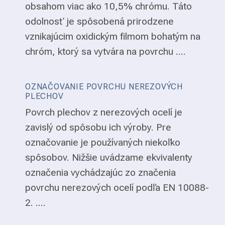
obsahom viac ako 10,5% chrómu. Táto
odolnosť je spôsobená prirodzene
vznikajúcim oxidickým filmom bohatým na
chróm, ktorý sa vytvára na povrchu ....
OZNAČOVANIE POVRCHU NEREZOVÝCH
PLECHOV
Povrch plechov z nerezových ocelí je
zavislý od spôsobu ich výroby. Pre
označovanie je používaných niekoľko
spôsobov. Nižšie uvádzame ekvivalenty
označenia vychádzajúc zo značenia
povrchu nerezových ocelí podľa EN 10088-
2. ....