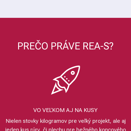
PREČO PRÁVE REA-S?
VO VEĽKOM AJ NA KUSY
Nielen stovky kilogramov pre veľký projekt, ale aj
jeden kus rúry, či plechu pre bežného koncového