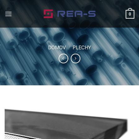
Skip
to
0
content
DOMOV
/
PLECHY