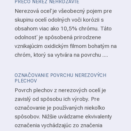
PREČO NEREZ NEHRDZAVIE
Nerezová oceľ je všeobecný pojem pre
skupinu ocelí odolných voči korózii s
obsahom viac ako 10,5% chrómu. Táto
odolnosť je spôsobená prirodzene
vznikajúcim oxidickým filmom bohatým na
chróm, ktorý sa vytvára na povrchu ....
OZNAČOVANIE POVRCHU NEREZOVÝCH
PLECHOV
Povrch plechov z nerezových ocelí je
zavislý od spôsobu ich výroby. Pre
označovanie je používaných niekoľko
spôsobov. Nižšie uvádzame ekvivalenty
označenia vychádzajúc zo značenia