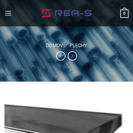
Skip
to
0
content
DOMOV
/
PLECHY