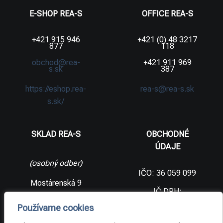
E-SHOP REA-S
OFFICE REA-S
+421 915 946
+421 (0) 48 3217
877
118
obchod@rea-
+421 911 969
s.sk
387
https://eshop.rea-
rea-s@rea-s.sk
s.sk/
SKLAD REA-S
OBCHODNÉ
ÚDAJE
(osobný odber)
IČO: 36 059 099
Mostárenská 9
IČ DPH:
SK2021733065
977 56 Brezno
Používame cookies
Slovenská
DIČ:
republika