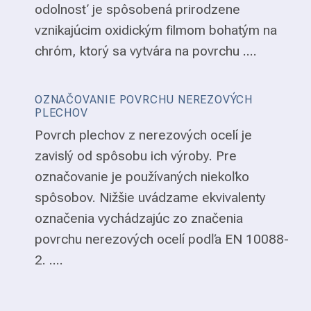
odolnosť je spôsobená prirodzene
vznikajúcim oxidickým filmom bohatým na
chróm, ktorý sa vytvára na povrchu ....
OZNAČOVANIE POVRCHU NEREZOVÝCH
PLECHOV
Povrch plechov z nerezových ocelí je
zavislý od spôsobu ich výroby. Pre
označovanie je používaných niekoľko
spôsobov. Nižšie uvádzame ekvivalenty
označenia vychádzajúc zo značenia
povrchu nerezových ocelí podľa EN 10088-
2. ....