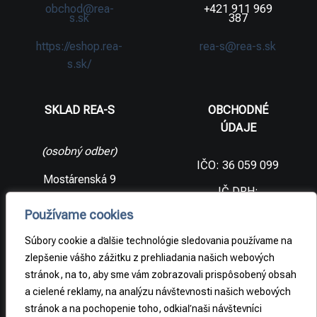
obchod@rea-
+421 911 969
s.sk
387
https://eshop.rea-
rea-s@rea-s.sk
s.sk/
SKLAD REA-S
OBCHODNÉ
ÚDAJE
(osobný odber)
IČO: 36 059 099
Mostárenská 9
IČ DPH:
SK2021733065
977 56 Brezno
Používame cookies
Slovenská
DIČ:
republika
2021733065
Súbory cookie a ďalšie technológie sledovania používame na
zlepšenie vášho zážitku z prehliadania našich webových
stránok, na to, aby sme vám zobrazovali prispôsobený obsah
PRÁVNE
a cielené reklamy, na analýzu návštevnosti našich webových
INFORMÁCIE
stránok a na pochopenie toho, odkiaľ naši návštevníci