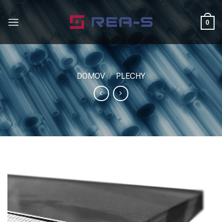
Skip
to
0
content
DOMOV
/
PLECHY