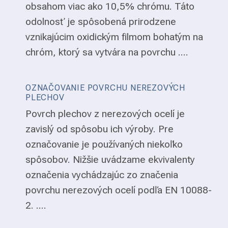
obsahom viac ako 10,5% chrómu. Táto
odolnosť je spôsobená prirodzene
vznikajúcim oxidickým filmom bohatým na
chróm, ktorý sa vytvára na povrchu ....
OZNAČOVANIE POVRCHU NEREZOVÝCH
PLECHOV
Povrch plechov z nerezových ocelí je
zavislý od spôsobu ich výroby. Pre
označovanie je používaných niekoľko
spôsobov. Nižšie uvádzame ekvivalenty
označenia vychádzajúc zo značenia
povrchu nerezových ocelí podľa EN 10088-
2. ....