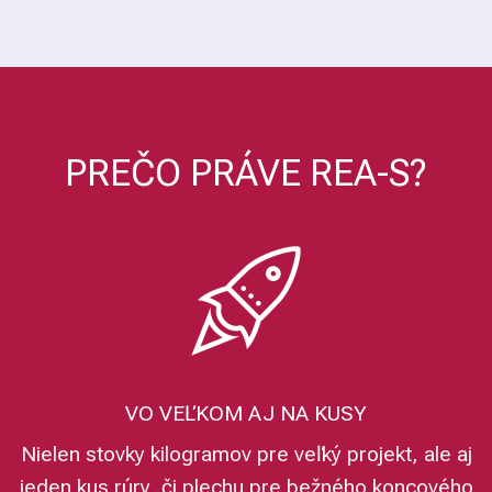
PREČO PRÁVE REA-S?
VO VEĽKOM AJ NA KUSY
Nielen stovky kilogramov pre veľký projekt, ale aj
jeden kus rúry, či plechu pre bežného koncového