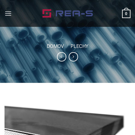
Skip
to
0
content
DOMOV
/
PLECHY