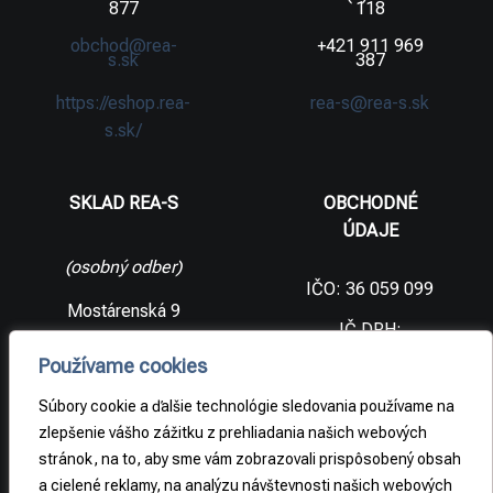
877
118
obchod@rea-
+421 911 969
s.sk
387
https://eshop.rea-
rea-s@rea-s.sk
s.sk/
SKLAD REA-S
OBCHODNÉ
ÚDAJE
(osobný odber)
IČO: 36 059 099
Mostárenská 9
IČ DPH:
SK2021733065
977 56 Brezno
Používame cookies
Slovenská
DIČ:
republika
2021733065
Súbory cookie a ďalšie technológie sledovania používame na
zlepšenie vášho zážitku z prehliadania našich webových
stránok, na to, aby sme vám zobrazovali prispôsobený obsah
PRÁVNE
a cielené reklamy, na analýzu návštevnosti našich webových