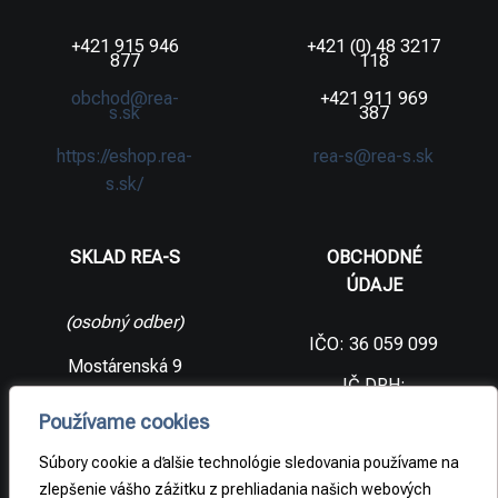
+421 915 946
+421 (0) 48 3217
877
118
obchod@rea-
+421 911 969
s.sk
387
https://eshop.rea-
rea-s@rea-s.sk
s.sk/
SKLAD REA-S
OBCHODNÉ
ÚDAJE
(osobný odber)
IČO: 36 059 099
Mostárenská 9
IČ DPH:
SK2021733065
977 56 Brezno
Používame cookies
Slovenská
DIČ:
republika
2021733065
Súbory cookie a ďalšie technológie sledovania používame na
zlepšenie vášho zážitku z prehliadania našich webových