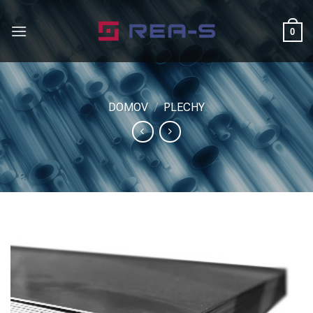
Skip
to
0
content
DOMOV
/
PLECHY