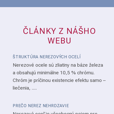
ČLÁNKY Z NÁŠHO
WEBU
ŠTRUKTÚRA NEREZOVÝCH OCELÍ
Nerezové ocele sú zliatiny na báze železa
a obsahujú minimálne 10,5 % chrómu.
Chróm je príčinou existencie efektu samo –
liečenia, ....
PREČO NEREZ NEHRDZAVIE
Nerezová oceľ je všeobecný pojem pre