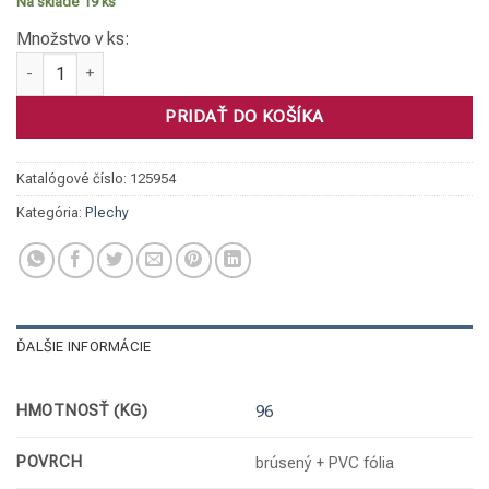
Na sklade 19 ks
Množstvo v ks:
množstvo Plech, 1.4301 0,6 x 1000 x 2000 brus. K320+PVC
PRIDAŤ DO KOŠÍKA
Katalógové číslo:
125954
Kategória:
Plechy
ĎALŠIE INFORMÁCIE
HMOTNOSŤ (KG)
96
POVRCH
brúsený + PVC fólia