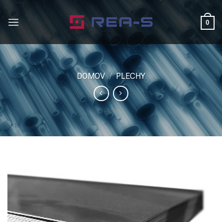
Skip
to
0
content
DOMOV
/
PLECHY