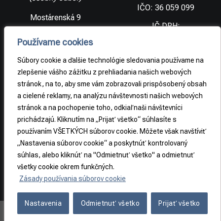
IČO: 36 059 099
Mostárenská 9
IČ DPH:
SK2021733065
977 56 Brezno
Používame cookies
Slovenská
DIČ:
republika
2021733065
Súbory cookie a ďalšie technológie sledovania používame na
zlepšenie vášho zážitku z prehliadania našich webových
stránok, na to, aby sme vám zobrazovali prispôsobený obsah
PRÁVNE
a cielené reklamy, na analýzu návštevnosti našich webových
INFORMÁCIE
stránok a na pochopenie toho, odkiaľ naši návštevníci
prichádzajú. Kliknutím na „Prijať všetko“ súhlasíte s
Obchodné
podmienky
používaním VŠETKÝCH súborov cookie. Môžete však navštíviť
„Nastavenia súborov cookie“ a poskytnúť kontrolovaný
Odstúpenie od
súhlas, alebo kliknúť na "Odmietnuť všetko" a odmietnuť
zmluvy
všetky cookie okrem funkčných.
Zásady používania súborov cookie
Nastavenia
Odmietnuť všetko
Prijať všetko
Copyright 2026 ©
REA-S s.r.o.