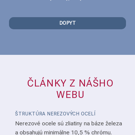
DOPYT
ČLÁNKY Z NÁŠHO
WEBU
ŠTRUKTÚRA NEREZOVÝCH OCELÍ
Nerezové ocele sú zliatiny na báze železa
a obsahujú minimálne 10,5 % chrómu.