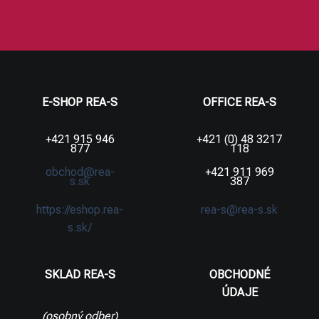
E-SHOP REA-S
OFFICE REA-S
+421 915 946
+421 (0) 48 3217
877
118
obchod@rea-
+421 911 969
s.sk
387
https://eshop.rea-
rea-s@rea-s.sk
s.sk/
SKLAD REA-S
OBCHODNÉ
ÚDAJE
(osobný odber)