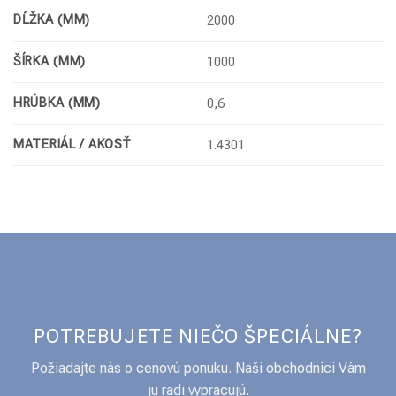
DĹŽKA (MM)
2000
ŠÍRKA (MM)
1000
HRÚBKA (MM)
0,6
MATERIÁL / AKOSŤ
1.4301
POTREBUJETE NIEČO ŠPECIÁLNE?
Požiadajte nás o cenovú ponuku. Naši obchodníci Vám
ju radi vypracujú.