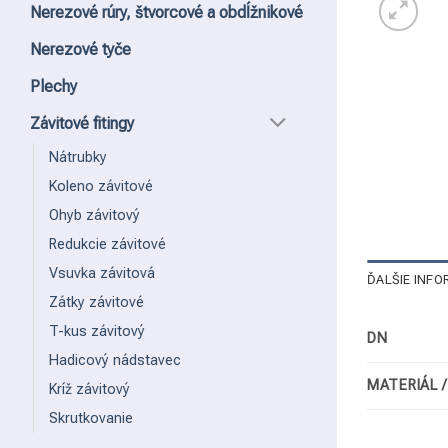
Nerezové rúry, štvorcové a obdĺžnikové
Nerezové tyče
Plechy
Závitové fitingy
Nátrubky
Koleno závitové
Ohyb závitový
Redukcie závitové
Vsuvka závitová
ĎALŠIE INFO
Zátky závitové
T-kus závitový
DN
Hadicový nádstavec
MATERIÁL 
Kríž závitový
Skrutkovanie