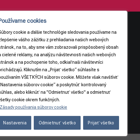
Používame cookies
Súbory cookie a ďalšie technológie sledovania používame na
AJE
PRÁVNE INFORMÁCIE
zlepšenie vášho zážitku z prehliadania našich webových
stránok, na to, aby sme vám zobrazovali prispôsobený obsah
Obchodné podmienky
a cielené reklamy, na analýzu návštevnosti našich webových
9
Odstúpenie od zmluvy
stránok a na pochopenie toho, odkiaľ naši návštevníci
3065
prichádzajú. Kliknutím na „Prijať všetko“ súhlasíte s
používaním VŠETKÝCH súborov cookie. Môžete však navštíviť
5
„Nastavenia súborov cookie“ a poskytnúť kontrolovaný
súhlas, alebo kliknúť na "Odmietnuť všetko" a odmietnuť
všetky cookie okrem funkčných.
Zásady používania súborov cookie
Nastavenia
Odmietnuť všetko
Prijať všetko