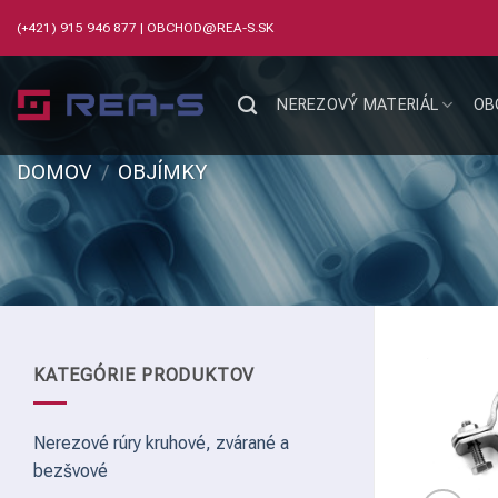
Skip
(+421) 915 946 877
|
OBCHOD@REA-S.SK
to
content
NEREZOVÝ MATERIÁL
OB
DOMOV
/
OBJÍMKY
KATEGÓRIE PRODUKTOV
Nerezové rúry kruhové, zvárané a
bezšvové