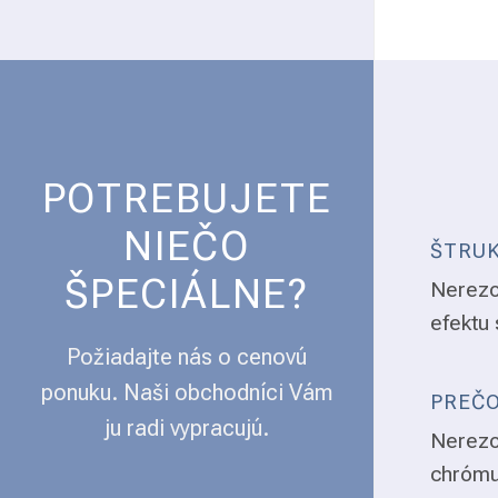
POTREBUJETE
NIEČO
ŠTRUK
ŠPECIÁLNE?
Nerezo
efektu 
Požiadajte nás o cenovú
ponuku. Naši obchodníci Vám
PREČO
ju radi vypracujú.
Nerezo
chrómu