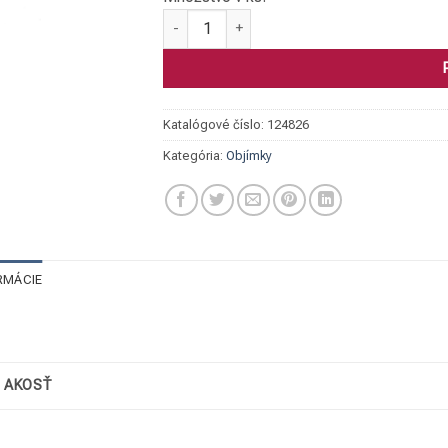
množstvo Objímka DN50/60,3
Katalógové číslo:
124826
Kategória:
Objímky
RMÁCIE
/ AKOSŤ