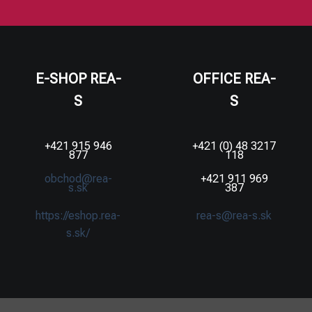
E-SHOP REA-
OFFICE REA-
S
S
+421 915 946
+421 (0) 48 3217
877
118
obchod@rea-
+421 911 969
s.sk
387
https://eshop.rea-
rea-s@rea-s.sk
s.sk/