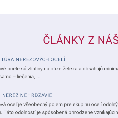
ČLÁNKY Z NÁ
TÚRA NEREZOVÝCH OCELÍ
vé ocele sú zliatiny na báze železa a obsahujú minim
samo – liečenia, ....
 NEREZ NEHRDZAVIE
vá oceľ je všeobecný pojem pre skupinu ocelí odolný
. Táto odolnosť je spôsobená prirodzene vznikajúci