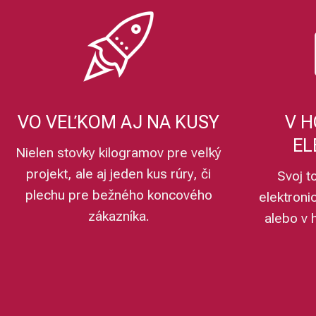
VO VEĽKOM AJ NA KUSY
V H
EL
Nielen stovky kilogramov pre veľký
projekt, ale aj jeden kus rúry, či
Svoj t
plechu pre bežného koncového
elektroni
zákazníka.
alebo v 