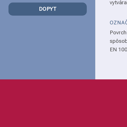
vytvára
DOPYT
OZNAČ
Povrch 
spôsob
EN 1008