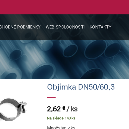
CHODNÉ PODMIENKY
WEB SPOLOČNOSTI
KONTAKTY
Objímka DN50/60,3
2,62
€
/
ks
Na sklade 140 ks
Množstvo v ks: