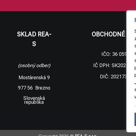
SKLAD REA-
OBCHODNÉ ÚD
S
IČO: 36 059 09
IČ DPH: SK202173
(osobný odber)
DIČ: 202173306
Mostárenská 9
977 56 Brezno
Slovenská
republika