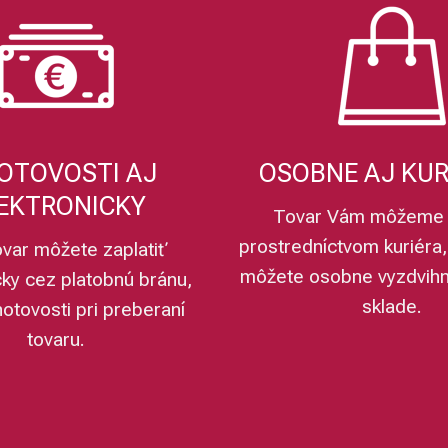
OTOVOSTI AJ
OSOBNE AJ KU
EKTRONICKY
Tovar Vám môžeme 
prostredníctvom kuriéra,
ovar môžete zaplatiť
môžete osobne vyzdvih
cky cez platobnú bránu,
sklade.
hotovosti pri preberaní
tovaru.