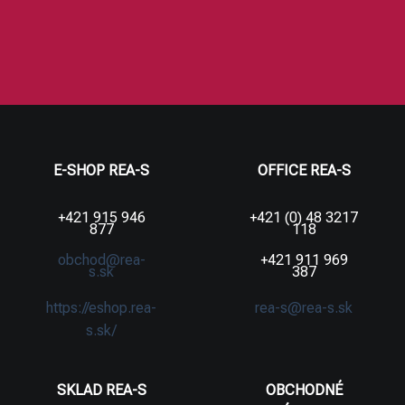
E-SHOP REA-S
OFFICE REA-S
+421 915 946
+421 (0) 48 3217
877
118
obchod@rea-
+421 911 969
s.sk
387
https://eshop.rea-
rea-s@rea-s.sk
s.sk/
SKLAD REA-S
OBCHODNÉ