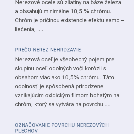
Nerezové ocele sú zliatiny na báze železa
a obsahujú minimálne 10,5 % chrómu.
Chróm je príčinou existencie efektu samo –
liečenia, ....
PREČO NEREZ NEHRDZAVIE
Nerezová oceľ je všeobecný pojem pre
skupinu ocelí odolných voči korózii s
obsahom viac ako 10,5% chrómu. Táto
odolnosť je spôsobená prirodzene
vznikajúcim oxidickým filmom bohatým na
chróm, ktorý sa vytvára na povrchu ....
OZNAČOVANIE POVRCHU NEREZOVÝCH
PLECHOV