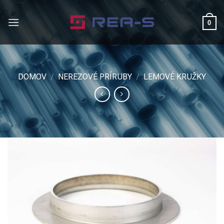
Skip
to
0
content
DOMOV
/
NEREZOVÉ PRÍRUBY
/
LEMOVÉ KRUŽKY