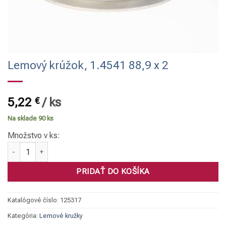
Lemový krúžok, 1.4541 88,9 x 2
5,22
€
/
ks
Na sklade 90 ks
Množstvo v ks:
množstvo Lemový krúžok, 1.4541 88,9 x 2
PRIDAŤ DO KOŠÍKA
Katalógové číslo:
125317
Kategória:
Lemové kružky