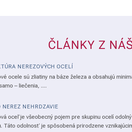
ČLÁNKY Z NÁ
TÚRA NEREZOVÝCH OCELÍ
vé ocele sú zliatiny na báze železa a obsahujú minim
samo – liečenia, ....
 NEREZ NEHRDZAVIE
vá oceľ je všeobecný pojem pre skupinu ocelí odolný
. Táto odolnosť je spôsobená prirodzene vznikajúci