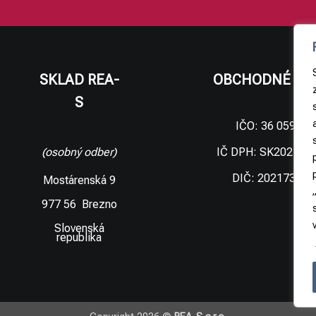
SKLAD REA-
OBCHODNÉ ÚD
S
IČO: 36 059 09
IČ DPH: SK202173
(osobný odber)
DIČ: 202173306
Mostárenská 9
977 56 Brezno
Slovenská
republika