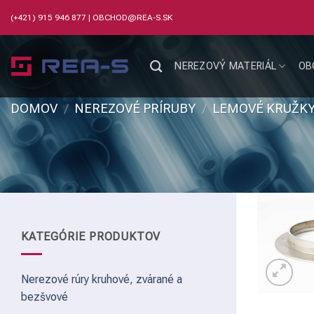
Skip
(+421) 915 946 877
|
OBCHOD@REA-S.SK
to
content
NEREZOVÝ MATERIÁL
OB
DOMOV
/
NEREZOVÉ PRÍRUBY
/
LEMOVÉ KRUŽK
KATEGÓRIE PRODUKTOV
Nerezové rúry kruhové, zvárané a
bezšvové