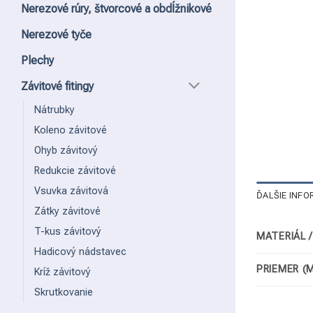
Nerezové rúry, štvorcové a obdĺžnikové
Nerezové tyče
Plechy
Závitové fitingy
Nátrubky
Koleno závitové
Ohyb závitový
Redukcie závitové
Vsuvka závitová
ĎALŠIE INFO
Zátky závitové
T-kus závitový
MATERIÁL 
Hadicový nádstavec
PRIEMER (
Kríž závitový
Skrutkovanie