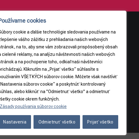
Používame cookies
Súbory cookie a ďalšie technológie sledovania používame na
AJE
PRÁVNE INFORMÁCIE
zlepšenie vášho zážitku z prehliadania našich webových
stránok, na to, aby sme vám zobrazovali prispôsobený obsah
Obchodné podmienky
a cielené reklamy, na analýzu návštevnosti našich webových
9
Odstúpenie od zmluvy
stránok a na pochopenie toho, odkiaľ naši návštevníci
3065
prichádzajú. Kliknutím na „Prijať všetko“ súhlasíte s
používaním VŠETKÝCH súborov cookie. Môžete však navštíviť
5
„Nastavenia súborov cookie“ a poskytnúť kontrolovaný
súhlas, alebo kliknúť na "Odmietnuť všetko" a odmietnuť
všetky cookie okrem funkčných.
Zásady používania súborov cookie
Nastavenia
Odmietnuť všetko
Prijať všetko