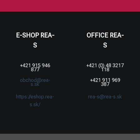
E-SHOP REA-
OFFICE REA-
S
S
+421 915 946
+421 (0) 48 3217
877
118
obchod@rea-
+421 911 969
s.sk
387
https://eshop.rea-
rea-s@rea-s.sk
s.sk/