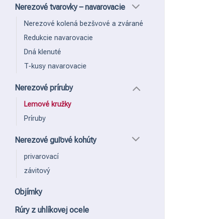
Nerezové tvarovky – navarovacie
Nerezové kolená bezšvové a zvárané
Redukcie navarovacie
Dná klenuté
T-kusy navarovacie
Nerezové príruby
Lemové kružky
Príruby
Nerezové guľové kohúty
privarovací
závitový
Objímky
Rúry z uhlíkovej ocele