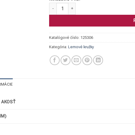
množstvo Lemový krúžok, 1.4541 44,5 x 3/2
Katalógové číslo:
125306
Kategória:
Lemové kružky
RMÁCIE
/ AKOSŤ
MM)