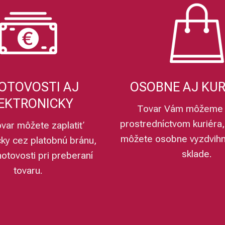
OTOVOSTI AJ
OSOBNE AJ KU
EKTRONICKY
Tovar Vám môžeme 
prostredníctvom kuriéra,
ovar môžete zaplatiť
môžete osobne vyzdvih
cky cez platobnú bránu,
sklade.
hotovosti pri preberaní
tovaru.