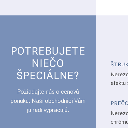
POTREBUJETE
NIEČO
ŠTRUK
ŠPECIÁLNE?
Nerezo
efektu 
Požiadajte nás o cenovú
ponuku. Naši obchodníci Vám
PREČO
ju radi vypracujú.
Nerezo
chrómu