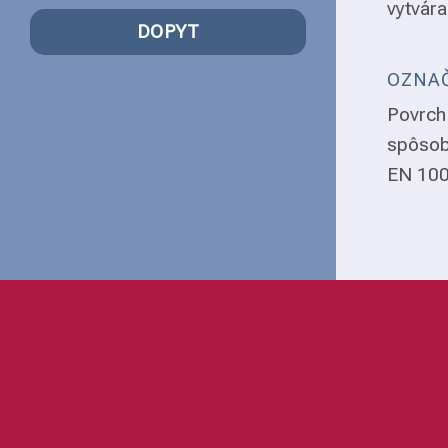
vytvára
DOPYT
OZNAČ
Povrch 
spôsob
EN 1008