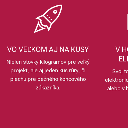
VO VEĽKOM AJ NA KUSY
V H
EL
Nielen stovky kilogramov pre veľký
projekt, ale aj jeden kus rúry, či
Svoj t
plechu pre bežného koncového
elektroni
zákazníka.
alebo v 