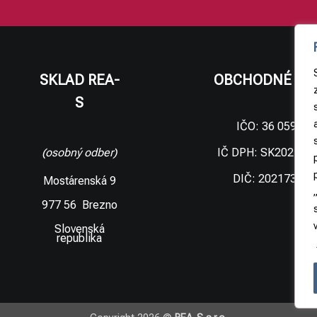
SKLAD REA-
OBCHODNÉ ÚD
S
IČO: 36 059 09
IČ DPH: SK202173
(osobný odber)
DIČ: 202173306
Mostárenská 9
977 56 Brezno
Slovenská
republika