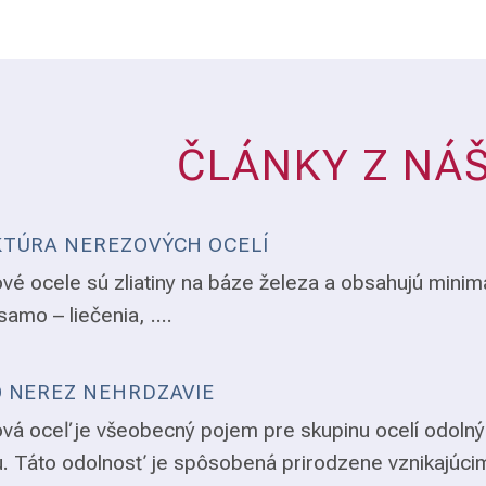
ČLÁNKY Z NÁ
TÚRA NEREZOVÝCH OCELÍ
vé ocele sú zliatiny na báze železa a obsahujú minim
samo – liečenia, ....
 NEREZ NEHRDZAVIE
vá oceľ je všeobecný pojem pre skupinu ocelí odolný
. Táto odolnosť je spôsobená prirodzene vznikajúci