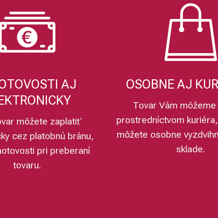
OTOVOSTI AJ
OSOBNE AJ KU
EKTRONICKY
Tovar Vám môžeme 
prostredníctvom kuriéra,
ovar môžete zaplatiť
môžete osobne vyzdvih
cky cez platobnú bránu,
sklade.
hotovosti pri preberaní
tovaru.