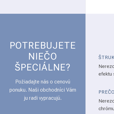
POTREBUJETE
NIEČO
ŠTRUK
ŠPECIÁLNE?
Nerezo
efektu 
Požiadajte nás o cenovú
ponuku. Naši obchodníci Vám
PREČO
ju radi vypracujú.
Nerezo
chrómu