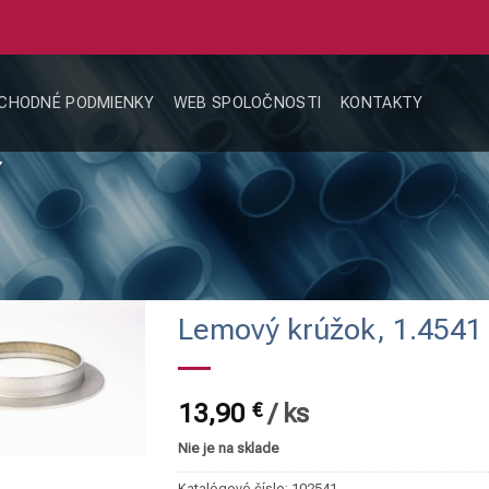
CHODNÉ PODMIENKY
WEB SPOLOČNOSTI
KONTAKTY
Y
Lemový krúžok, 1.4541 
13,90
€
/
ks
Nie je na sklade
Katalógové číslo:
102541