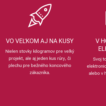
VO VEĽKOM AJ NA KUSY
V H
EL
Nielen stovky kilogramov pre veľký
projekt, ale aj jeden kus rúry, či
Svoj t
plechu pre bežného koncového
elektroni
zákazníka.
alebo v 