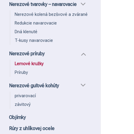
Nerezové tvarovky – navarovacie
Nerezové kolená bezšvové a zvárané
Redukcie navarovacie
Dná klenuté
T-kusy navarovacie
Nerezové príruby
Lemové kružky
Príruby
Nerezové guľové kohúty
privarovací
závitový
Objímky
Rúry z uhlíkovej ocele