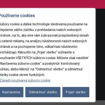
Používame cookies
Súbory cookie a ďalšie technológie sledovania používame na
AJE
PRÁVNE INFORMÁCIE
zlepšenie vášho zážitku z prehliadania našich webových
stránok, na to, aby sme vám zobrazovali prispôsobený obsah
Obchodné podmienky
a cielené reklamy, na analýzu návštevnosti našich webových
9
Odstúpenie od zmluvy
stránok a na pochopenie toho, odkiaľ naši návštevníci
3065
prichádzajú. Kliknutím na „Prijať všetko“ súhlasíte s
používaním VŠETKÝCH súborov cookie. Môžete však navštíviť
5
„Nastavenia súborov cookie“ a poskytnúť kontrolovaný
súhlas, alebo kliknúť na "Odmietnuť všetko" a odmietnuť
všetky cookie okrem funkčných.
Zásady používania súborov cookie
Nastavenia
Odmietnuť všetko
Prijať všetko