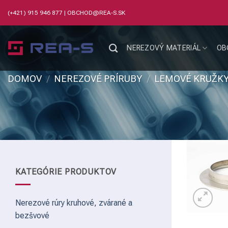
Skip
(+421) 915 946 877
|
OBCHOD@REA-S.SK
to
content
NEREZOVÝ MATERIÁL
OB
DOMOV
/
NEREZOVÉ PRÍRUBY
/
LEMOVÉ KRUŽK
KATEGÓRIE PRODUKTOV
Nerezové rúry kruhové, zvárané a
bezšvové