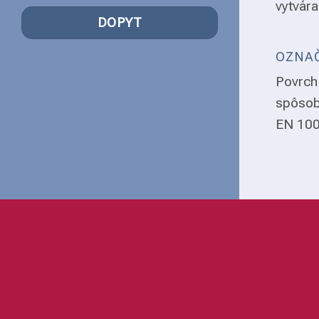
vytvára
DOPYT
OZNAČ
Povrch 
spôsob
EN 1008