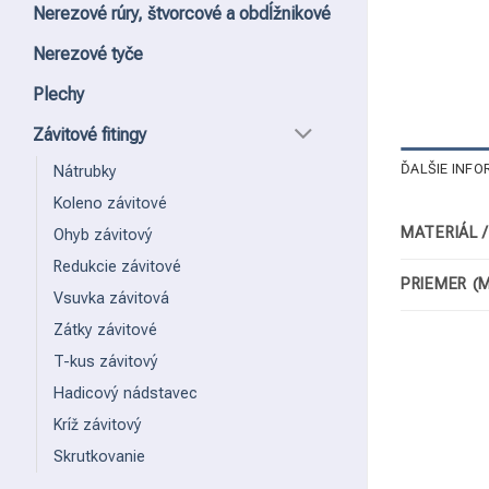
Nerezové rúry, štvorcové a obdĺžnikové
Nerezové tyče
Plechy
Závitové fitingy
ĎALŠIE INFO
Nátrubky
Koleno závitové
MATERIÁL 
Ohyb závitový
Redukcie závitové
PRIEMER (
Vsuvka závitová
Zátky závitové
T-kus závitový
Hadicový nádstavec
Kríž závitový
Skrutkovanie