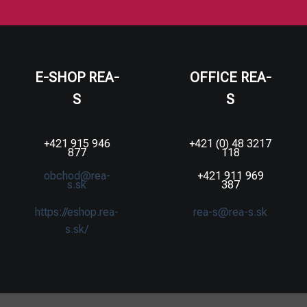
E-SHOP REA-
OFFICE REA-
S
S
+421 915 946
+421 (0) 48 3217
877
118
obchod@rea-
+421 911 969
s.sk
387
https://eshop.rea-
rea-s@rea-s.sk
s.sk/