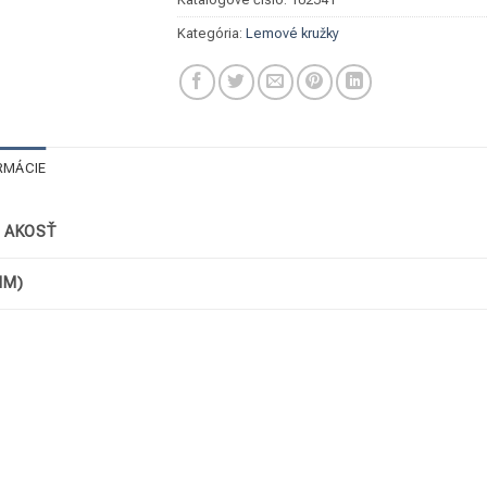
Kategória:
Lemové kružky
RMÁCIE
/ AKOSŤ
MM)