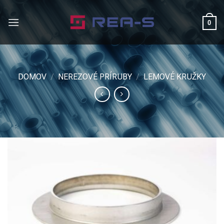
Skip
to
0
content
DOMOV
/
NEREZOVÉ PRÍRUBY
/
LEMOVÉ KRUŽKY