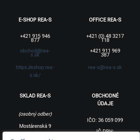
E-SHOP REA-S
OFFICE REA-S
+421 915 946
+421 (0) 48 3217
877
118
obchod@rea-
+421 911 969
s.sk
387
https://eshop.rea-
rea-s@rea-s.sk
s.sk/
SKLAD REA-S
OBCHODNÉ
ÚDAJE
(osobný odber)
IČO: 36 059 099
Mostárenská 9
IČ DPH:
SK2021733065
977 56 Brezno