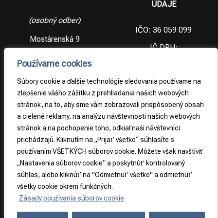
ÚDAJE
(osobný odber)
IČO: 36 059 099
Mostárenská 9
IČ DPH:
SK2021733065
977 56 Brezno
Používame cookies
Slovenská
DIČ:
republika
2021733065
Súbory cookie a ďalšie technológie sledovania používame na
zlepšenie vášho zážitku z prehliadania našich webových
stránok, na to, aby sme vám zobrazovali prispôsobený obsah
PRÁVNE
a cielené reklamy, na analýzu návštevnosti našich webových
INFORMÁCIE
stránok a na pochopenie toho, odkiaľ naši návštevníci
prichádzajú. Kliknutím na „Prijať všetko“ súhlasíte s
Obchodné
podmienky
používaním VŠETKÝCH súborov cookie. Môžete však navštíviť
„Nastavenia súborov cookie“ a poskytnúť kontrolovaný
Odstúpenie od
súhlas, alebo kliknúť na "Odmietnuť všetko" a odmietnuť
zmluvy
všetky cookie okrem funkčných.
Zásady používania súborov cookie