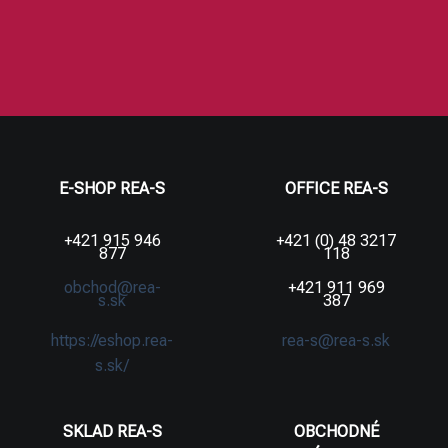
E-SHOP REA-S
OFFICE REA-S
+421 915 946
+421 (0) 48 3217
877
118
obchod@rea-
+421 911 969
s.sk
387
https://eshop.rea-
rea-s@rea-s.sk
s.sk/
SKLAD REA-S
OBCHODNÉ