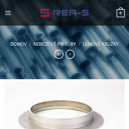
Skip
to
0
content
DOMOV
/
NEREZOVÉ PRÍRUBY
/
LEMOVÉ KRUŽKY