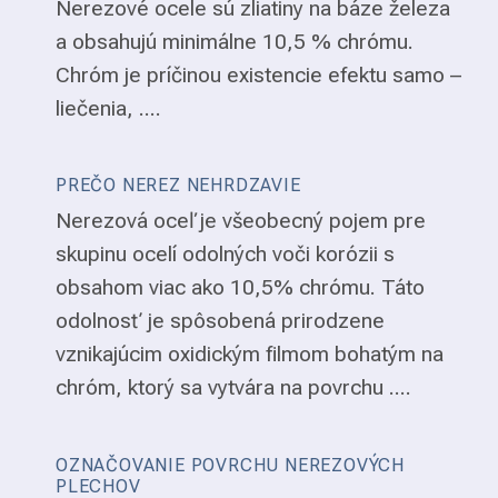
Nerezové ocele sú zliatiny na báze železa
a obsahujú minimálne 10,5 % chrómu.
Chróm je príčinou existencie efektu samo –
liečenia, ....
PREČO NEREZ NEHRDZAVIE
Nerezová oceľ je všeobecný pojem pre
skupinu ocelí odolných voči korózii s
obsahom viac ako 10,5% chrómu. Táto
odolnosť je spôsobená prirodzene
vznikajúcim oxidickým filmom bohatým na
chróm, ktorý sa vytvára na povrchu ....
OZNAČOVANIE POVRCHU NEREZOVÝCH
PLECHOV