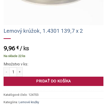
Lemový krúžok, 1.4301 139,7 x 2
9,96
€
/
ks
Na sklade 22 ks
Množstvo v ks:
množstvo Lemový krúžok, 1.4301 139,7 x 2
PRIDAŤ DO KOŠÍKA
Katalógové číslo:
124703
Kategória:
Lemové kružky