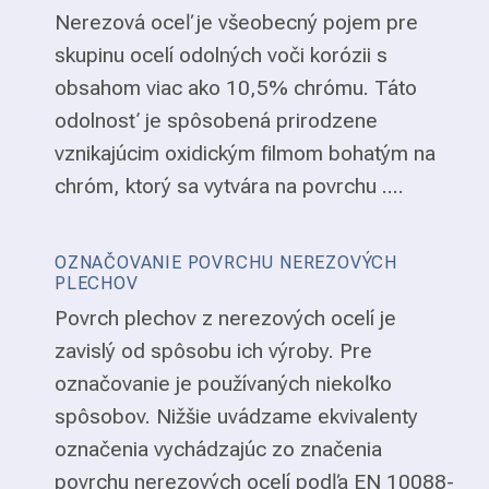
Nerezová oceľ je všeobecný pojem pre
skupinu ocelí odolných voči korózii s
obsahom viac ako 10,5% chrómu. Táto
odolnosť je spôsobená prirodzene
vznikajúcim oxidickým filmom bohatým na
chróm, ktorý sa vytvára na povrchu ....
OZNAČOVANIE POVRCHU NEREZOVÝCH
PLECHOV
Povrch plechov z nerezových ocelí je
zavislý od spôsobu ich výroby. Pre
označovanie je používaných niekoľko
spôsobov. Nižšie uvádzame ekvivalenty
označenia vychádzajúc zo značenia
povrchu nerezových ocelí podľa EN 10088-