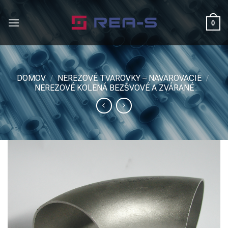
Skip
to
0
content
DOMOV
/
NEREZOVÉ TVAROVKY – NAVAROVACIE
/
NEREZOVÉ KOLENÁ BEZŠVOVÉ A ZVÁRANÉ