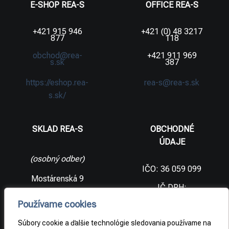
E-SHOP REA-S
OFFICE REA-S
+421 915 946
+421 (0) 48 3217
877
118
obchod@rea-
+421 911 969
s.sk
387
https://eshop.rea-
rea-s@rea-s.sk
s.sk/
SKLAD REA-S
OBCHODNÉ
ÚDAJE
(osobný odber)
IČO: 36 059 099
Mostárenská 9
IČ DPH:
SK2021733065
977 56 Brezno
Používame cookies
Slovenská
DIČ:
republika
2021733065
Súbory cookie a ďalšie technológie sledovania používame na