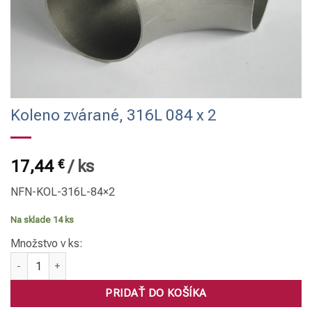
Koleno zvárané, 316L 084 x 2
17,44
€
/
ks
NFN-KOL-316L-84×2
Na sklade 14 ks
Množstvo v ks:
množstvo Koleno zvárané, 316L 084 x 2
PRIDAŤ DO KOŠÍKA