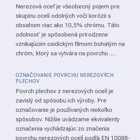
Nerezová oceľ je všeobecný pojem pre
skupinu ocelí odolných voči korózii s
obsahom viac ako 10,5% chrómu. Táto
odolnosť je spôsobená prirodzene
vznikajúcim oxidickým filmom bohatým na
chróm, ktorý sa vytvára na povrchu ....
OZNAČOVANIE POVRCHU NEREZOVÝCH
PLECHOV
Povrch plechov z nerezových ocelí je
zavislý od spôsobu ich výroby. Pre
označovanie je používaných niekoľko
spôsobov. Nižšie uvádzame ekvivalenty
označenia vychádzajúc zo značenia
povrchu nerezových ocelí podľa EN 10088-