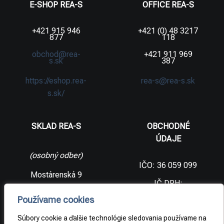
E-SHOP REA-S
OFFICE REA-S
+421 915 946
+421 (0) 48 3217
877
118
obchod@rea-
+421 911 969
s.sk
387
https://eshop.rea-
rea-s@rea-s.sk
s.sk/
SKLAD REA-S
OBCHODNÉ
ÚDAJE
(osobný odber)
IČO: 36 059 099
Mostárenská 9
IČ DPH:
SK2021733065
977 56 Brezno
Používame cookies
Slovenská
DIČ:
republika
2021733065
Súbory cookie a ďalšie technológie sledovania používame na