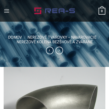
Skip
to
0
content
DOMOV
/
NEREZOVÉ TVAROVKY – NAVAROVACIE
/
NEREZOVÉ KOLENÁ BEZŠVOVÉ A ZVÁRANÉ