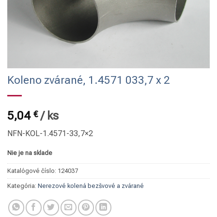
Koleno zvárané, 1.4571 033,7 x 2
5,04
€
/
ks
NFN-KOL-1.4571-33,7×2
Nie je na sklade
Katalógové číslo:
124037
Kategória:
Nerezové kolená bezšvové a zvárané