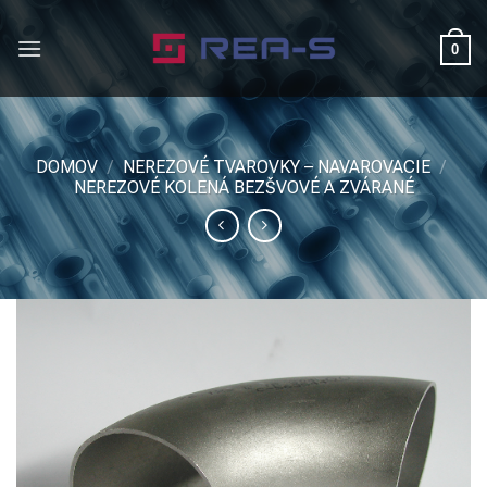
Skip
to
0
content
DOMOV
/
NEREZOVÉ TVAROVKY – NAVAROVACIE
/
NEREZOVÉ KOLENÁ BEZŠVOVÉ A ZVÁRANÉ