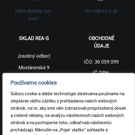
https://eshop.rea-
rea-s@rea-s.sk
s.sk/
SKLAD REA-S
OBCHODNÉ
ÚDAJE
(osobný odber)
IČO: 36 059 099
Mostárenská 9
IČ DPH:
SK2021733065
977 56 Brezno
Používame cookies
Slovenská
DIČ:
republika
2021733065
Súbory cookie a ďalšie technológie sledovania používame na
zlepšenie vášho zážitku z prehliadania našich webových
stránok, na to, aby sme vám zobrazovali prispôsobený obsah
PRÁVNE
a cielené reklamy, na analýzu návštevnosti našich webových
INFORMÁCIE
stránok a na pochopenie toho, odkiaľ naši návštevníci
prichádzajú. Kliknutím na „Prijať všetko“ súhlasíte s
Obchodné