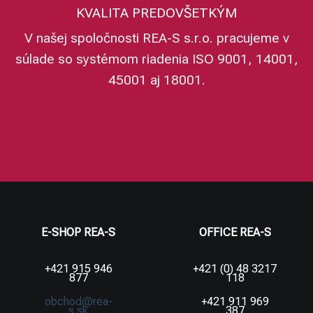
KVALITA PREDOVŠETKÝM
V našej spoločnosti REA-S s.r.o. pracujeme v
súlade so systémom riadenia ISO 9001, 14001,
45001 aj 18001.
E-SHOP REA-S
OFFICE REA-S
+421 915 946
+421 (0) 48 3217
877
118
obchod@rea-
+421 911 969
s.sk
387