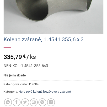
Koleno zvárané, 1.4541 355,6 x 3
335,79
€
/
ks
NFN-KOL-1.4541-355,6×3
Nie je na sklade
Katalógové číslo:
114884
Kategória:
Nerezové kolená bezšvové a zvárané