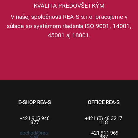
KVALITA PREDOVŠETKÝM
V našej spoločnosti REA-S s.r.o. pracujeme v
súlade so systémom riadenia ISO 9001, 14001,
45001 aj 18001.
E-SHOP REA-S
OFFICE REA-S
+421 915 946
+421 (0) 48 3217
877
118
obchod@rea-
+421 911 969
s.sk
387