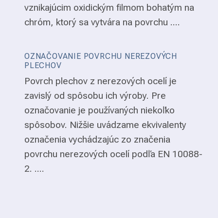
vznikajúcim oxidickým filmom bohatým na
chróm, ktorý sa vytvára na povrchu ....
OZNAČOVANIE POVRCHU NEREZOVÝCH
PLECHOV
Povrch plechov z nerezových ocelí je
zavislý od spôsobu ich výroby. Pre
označovanie je používaných niekoľko
spôsobov. Nižšie uvádzame ekvivalenty
označenia vychádzajúc zo značenia
povrchu nerezových ocelí podľa EN 10088-
2. ....