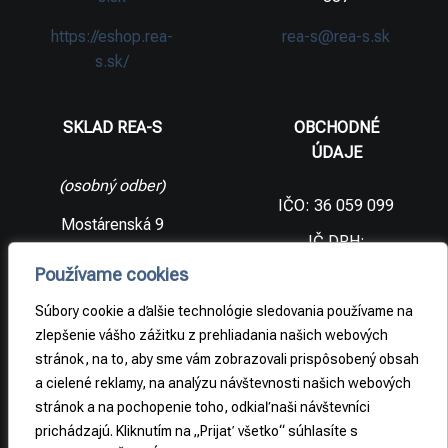
https://eshop.rea-
rea-s@rea-s.sk
s.sk/
SKLAD REA-S
OBCHODNÉ
ÚDAJE
(osobný odber)
IČO: 36 059 099
Mostárenská 9
IČ DPH:
SK2021733065
977 56 Brezno
Používame cookies
Slovenská
DIČ:
republika
2021733065
Súbory cookie a ďalšie technológie sledovania používame na
zlepšenie vášho zážitku z prehliadania našich webových
stránok, na to, aby sme vám zobrazovali prispôsobený obsah
PRÁVNE
a cielené reklamy, na analýzu návštevnosti našich webových
INFORMÁCIE
stránok a na pochopenie toho, odkiaľ naši návštevníci
prichádzajú. Kliknutím na „Prijať všetko“ súhlasíte s
Obchodné