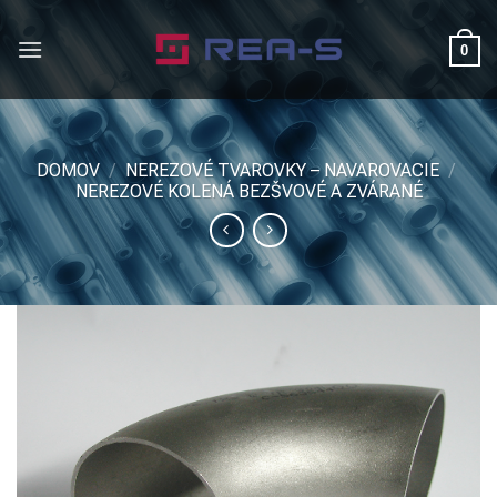
Skip
to
0
content
DOMOV
/
NEREZOVÉ TVAROVKY – NAVAROVACIE
/
NEREZOVÉ KOLENÁ BEZŠVOVÉ A ZVÁRANÉ