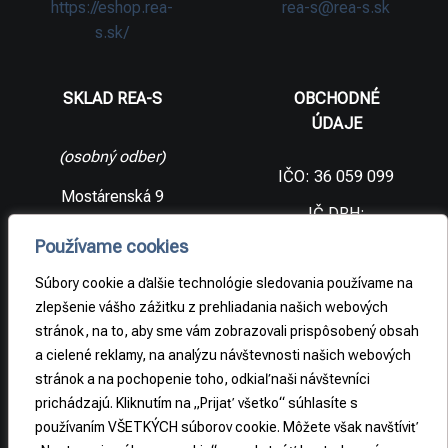
https://eshop.rea-
rea-s@rea-s.sk
s.sk/
SKLAD REA-S
OBCHODNÉ
ÚDAJE
(osobný odber)
IČO: 36 059 099
Mostárenská 9
IČ DPH:
SK2021733065
977 56 Brezno
Používame cookies
Slovenská
DIČ:
republika
2021733065
Súbory cookie a ďalšie technológie sledovania používame na
zlepšenie vášho zážitku z prehliadania našich webových
stránok, na to, aby sme vám zobrazovali prispôsobený obsah
PRÁVNE
a cielené reklamy, na analýzu návštevnosti našich webových
INFORMÁCIE
stránok a na pochopenie toho, odkiaľ naši návštevníci
prichádzajú. Kliknutím na „Prijať všetko“ súhlasíte s
Obchodné
podmienky
používaním VŠETKÝCH súborov cookie. Môžete však navštíviť