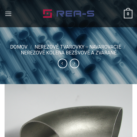
Skip
to
0
content
DOMOV
/
NEREZOVÉ TVAROVKY – NAVAROVACIE
/
NEREZOVÉ KOLENÁ BEZŠVOVÉ A ZVÁRANÉ