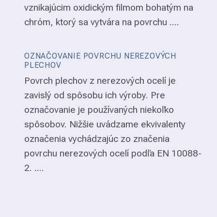
vznikajúcim oxidickým filmom bohatým na
chróm, ktorý sa vytvára na povrchu ....
OZNAČOVANIE POVRCHU NEREZOVÝCH
PLECHOV
Povrch plechov z nerezových ocelí je
zavislý od spôsobu ich výroby. Pre
označovanie je používaných niekoľko
spôsobov. Nižšie uvádzame ekvivalenty
označenia vychádzajúc zo značenia
povrchu nerezových ocelí podľa EN 10088-
2. ....