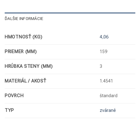
ĎALŠIE INFORMÁCIE
HMOTNOSŤ (KG)
4,06
PRIEMER (MM)
159
HRÚBKA STENY (MM)
3
MATERIÁL / AKOSŤ
1.4541
POVRCH
štandard
TYP
zvárané