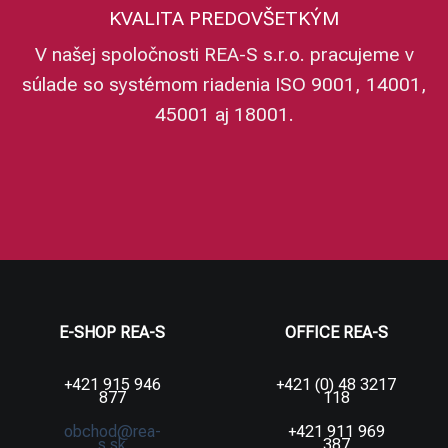
KVALITA PREDOVŠETKÝM
V našej spoločnosti REA-S s.r.o. pracujeme v
súlade so systémom riadenia ISO 9001, 14001,
45001 aj 18001.
E-SHOP REA-S
OFFICE REA-S
+421 915 946
+421 (0) 48 3217
877
118
obchod@rea-
+421 911 969
s.sk
387