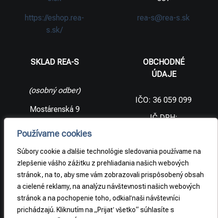
https://eshop.rea-
rea-s@rea-s.sk
s.sk/
SKLAD REA-S
OBCHODNÉ
ÚDAJE
(osobný odber)
IČO: 36 059 099
Mostárenská 9
IČ DPH:
SK2021733065
977 56 Brezno
Používame cookies
Slovenská
DIČ:
republika
2021733065
Súbory cookie a ďalšie technológie sledovania používame na
zlepšenie vášho zážitku z prehliadania našich webových
stránok, na to, aby sme vám zobrazovali prispôsobený obsah
PRÁVNE
a cielené reklamy, na analýzu návštevnosti našich webových
INFORMÁCIE
stránok a na pochopenie toho, odkiaľ naši návštevníci
prichádzajú. Kliknutím na „Prijať všetko“ súhlasíte s
Obchodné