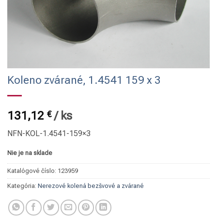
Koleno zvárané, 1.4541 159 x 3
131,12
€
/
ks
NFN-KOL-1.4541-159×3
Nie je na sklade
Katalógové číslo:
123959
Kategória:
Nerezové kolená bezšvové a zvárané