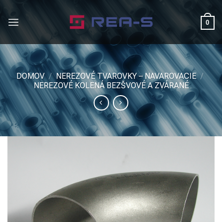
Skip
to
0
content
DOMOV
/
NEREZOVÉ TVAROVKY – NAVAROVACIE
/
NEREZOVÉ KOLENÁ BEZŠVOVÉ A ZVÁRANÉ