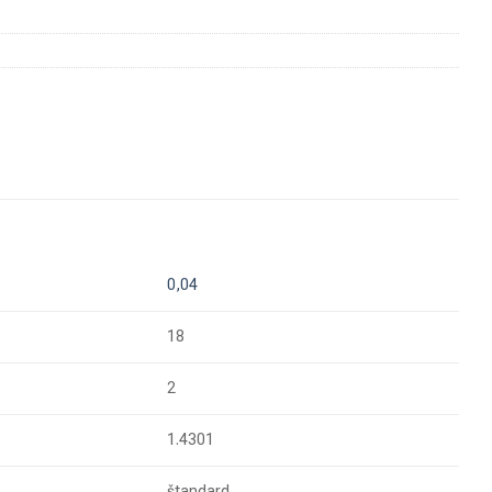
0,04
18
2
1.4301
štandard