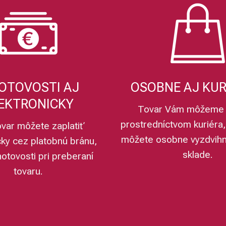
OTOVOSTI AJ
OSOBNE AJ KU
EKTRONICKY
Tovar Vám môžeme 
prostredníctvom kuriéra,
ovar môžete zaplatiť
môžete osobne vyzdvih
cky cez platobnú bránu,
sklade.
hotovosti pri preberaní
tovaru.