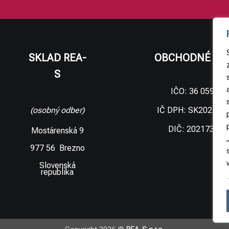
SKLAD REA-
OBCHODNÉ ÚD
S
IČO: 36 059 09
IČ DPH: SK202173
(osobný odber)
DIČ: 202173306
Mostárenská 9
977 56 Brezno
Slovenská
republika