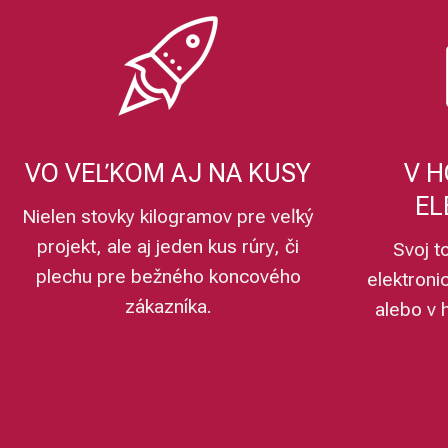
VO VEĽKOM AJ NA KUSY
V H
EL
Nielen stovky kilogramov pre veľký
projekt, ale aj jeden kus rúry, či
Svoj t
plechu pre bežného koncového
elektroni
zákazníka.
alebo v 