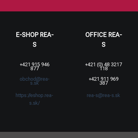
E-SHOP REA-
OFFICE REA-
S
S
+421 915 946
+421 (0) 48 3217
877
118
obchod@rea-
+421 911 969
s.sk
387
https://eshop.rea-
rea-s@rea-s.sk
s.sk/