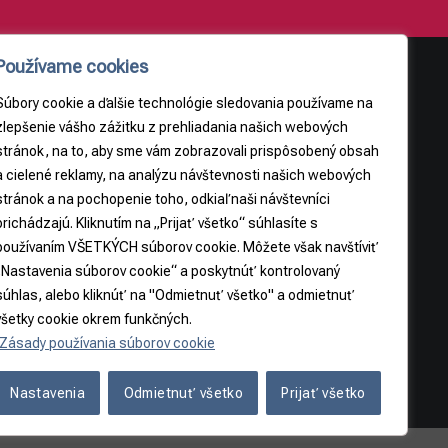
Používame cookies
Súbory cookie a ďalšie technológie sledovania používame na
AJE
PRÁVNE INFORMÁCIE
zlepšenie vášho zážitku z prehliadania našich webových
stránok, na to, aby sme vám zobrazovali prispôsobený obsah
Obchodné podmienky
a cielené reklamy, na analýzu návštevnosti našich webových
9
Odstúpenie od zmluvy
stránok a na pochopenie toho, odkiaľ naši návštevníci
3065
prichádzajú. Kliknutím na „Prijať všetko“ súhlasíte s
používaním VŠETKÝCH súborov cookie. Môžete však navštíviť
5
„Nastavenia súborov cookie“ a poskytnúť kontrolovaný
súhlas, alebo kliknúť na "Odmietnuť všetko" a odmietnuť
všetky cookie okrem funkčných.
Zásady používania súborov cookie
Nastavenia
Odmietnuť všetko
Prijať všetko