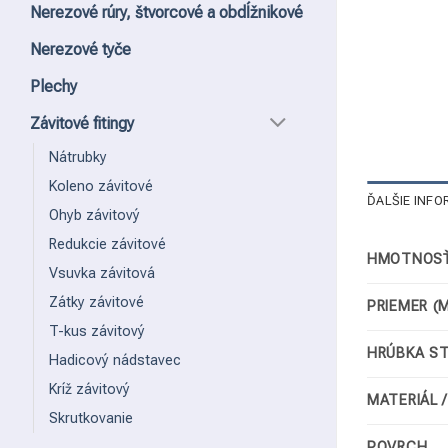
Nerezové rúry, štvorcové a obdĺžnikové
Nerezové tyče
Plechy
Závitové fitingy
Nátrubky
Koleno závitové
ĎALŠIE INFO
Ohyb závitový
Redukcie závitové
HMOTNOSŤ
Vsuvka závitová
Zátky závitové
PRIEMER (
T-kus závitový
HRÚBKA S
Hadicový nádstavec
Kríž závitový
MATERIÁL 
Skrutkovanie
POVRCH