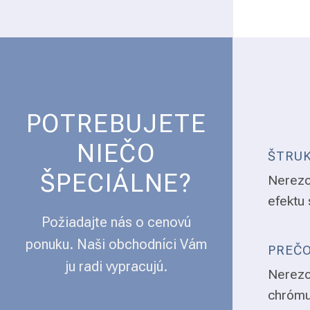
POTREBUJETE
NIEČO
ŠTRUK
ŠPECIÁLNE?
Nerezo
efektu 
Požiadajte nás o cenovú
ponuku. Naši obchodníci Vám
PREČO
ju radi vypracujú.
Nerezo
chrómu