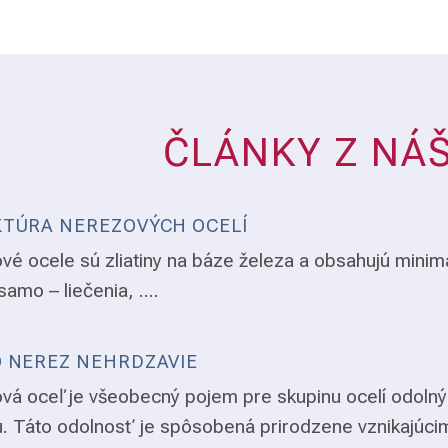
ČLÁNKY Z NÁ
TÚRA NEREZOVÝCH OCELÍ
vé ocele sú zliatiny na báze železa a obsahujú minim
samo – liečenia, ....
 NEREZ NEHRDZAVIE
vá oceľ je všeobecný pojem pre skupinu ocelí odolný
. Táto odolnosť je spôsobená prirodzene vznikajúci