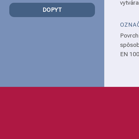
vytvára
DOPYT
OZNAČ
Povrch 
spôsob
EN 1008