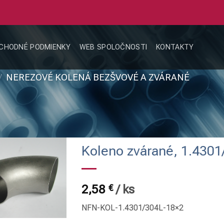
CHODNÉ PODMIENKY
WEB SPOLOČNOSTI
KONTAKTY
/
NEREZOVÉ KOLENÁ BEZŠVOVÉ A ZVÁRANÉ
Koleno zvárané, 1.4301
2,58
€
/
ks
NFN-KOL-1.4301/304L-18×2