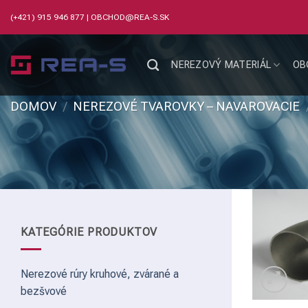
Skip
(+421) 915 946 877
|
OBCHOD@REA-S.SK
to
content
NEREZOVÝ MATERIÁL
OB
DOMOV
/
NEREZOVÉ TVAROVKY – NAVAROVACIE
KATEGÓRIE PRODUKTOV
Nerezové rúry kruhové, zvárané a
bezšvové