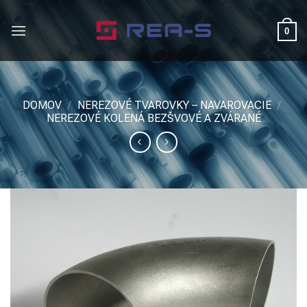
Skip
to
0
content
DOMOV
/
NEREZOVÉ TVAROVKY – NAVAROVACIE
/
NEREZOVÉ KOLENÁ BEZŠVOVÉ A ZVÁRANÉ