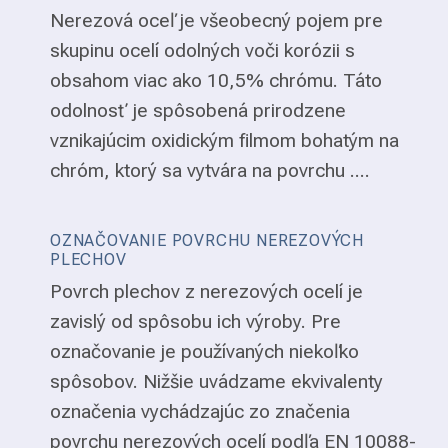
Nerezová oceľ je všeobecný pojem pre
skupinu ocelí odolných voči korózii s
obsahom viac ako 10,5% chrómu. Táto
odolnosť je spôsobená prirodzene
vznikajúcim oxidickým filmom bohatým na
chróm, ktorý sa vytvára na povrchu ....
OZNAČOVANIE POVRCHU NEREZOVÝCH
PLECHOV
Povrch plechov z nerezových ocelí je
zavislý od spôsobu ich výroby. Pre
označovanie je používaných niekoľko
spôsobov. Nižšie uvádzame ekvivalenty
označenia vychádzajúc zo značenia
povrchu nerezových ocelí podľa EN 10088-