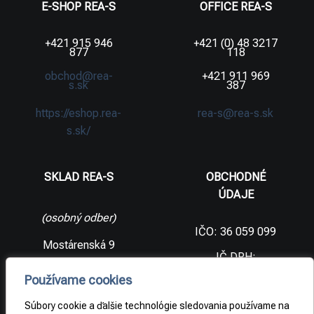
E-SHOP REA-S
OFFICE REA-S
+421 915 946
+421 (0) 48 3217
877
118
obchod@rea-
+421 911 969
s.sk
387
https://eshop.rea-
rea-s@rea-s.sk
s.sk/
SKLAD REA-S
OBCHODNÉ
ÚDAJE
(osobný odber)
IČO: 36 059 099
Mostárenská 9
IČ DPH:
SK2021733065
977 56 Brezno
Používame cookies
Slovenská
DIČ:
republika
2021733065
Súbory cookie a ďalšie technológie sledovania používame na