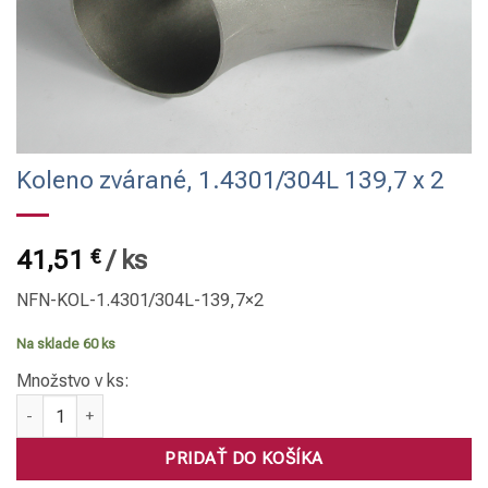
Koleno zvárané, 1.4301/304L 139,7 x 2
41,51
€
/
ks
NFN-KOL-1.4301/304L-139,7×2
Na sklade 60 ks
Množstvo v ks:
množstvo Koleno zvárané, 1.4301/304L 139,7 x 2
PRIDAŤ DO KOŠÍKA