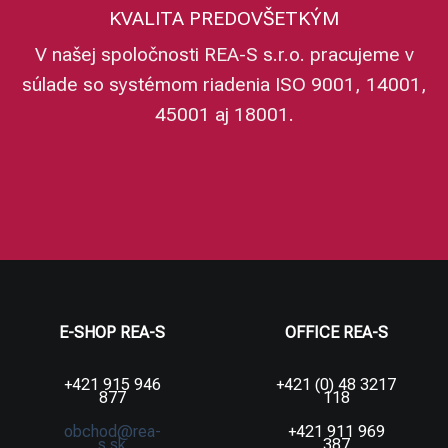
KVALITA PREDOVŠETKÝM
V našej spoločnosti REA-S s.r.o. pracujeme v
súlade so systémom riadenia ISO 9001, 14001,
45001 aj 18001.
E-SHOP REA-S
OFFICE REA-S
+421 915 946
+421 (0) 48 3217
877
118
obchod@rea-
+421 911 969
s.sk
387