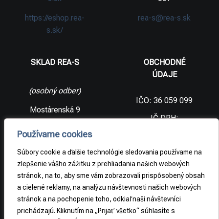
https://eshop.rea-
rea-s@rea-s.sk
s.sk/
SKLAD REA-S
OBCHODNÉ
ÚDAJE
(osobný odber)
IČO: 36 059 099
Mostárenská 9
IČ DPH:
SK2021733065
977 56 Brezno
Používame cookies
Slovenská
DIČ:
republika
2021733065
Súbory cookie a ďalšie technológie sledovania používame na
zlepšenie vášho zážitku z prehliadania našich webových
stránok, na to, aby sme vám zobrazovali prispôsobený obsah
PRÁVNE
a cielené reklamy, na analýzu návštevnosti našich webových
INFORMÁCIE
stránok a na pochopenie toho, odkiaľ naši návštevníci
prichádzajú. Kliknutím na „Prijať všetko“ súhlasíte s
Obchodné