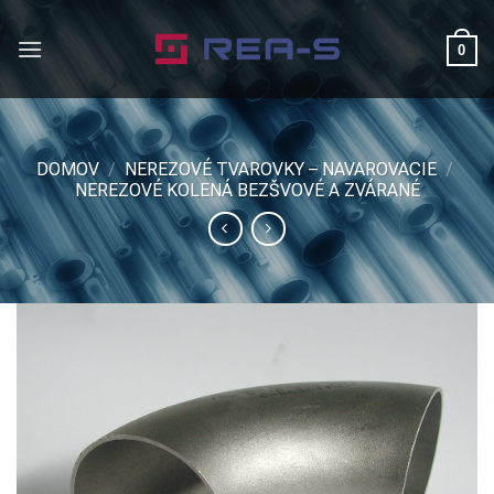
Skip
to
0
content
DOMOV
/
NEREZOVÉ TVAROVKY – NAVAROVACIE
/
NEREZOVÉ KOLENÁ BEZŠVOVÉ A ZVÁRANÉ