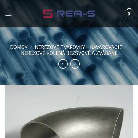
Skip
to
0
content
DOMOV
/
NEREZOVÉ TVAROVKY – NAVAROVACIE
/
NEREZOVÉ KOLENÁ BEZŠVOVÉ A ZVÁRANÉ