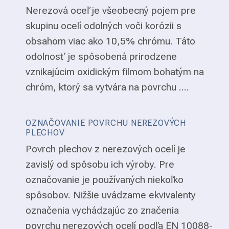
Nerezová oceľ je všeobecný pojem pre
skupinu ocelí odolných voči korózii s
obsahom viac ako 10,5% chrómu. Táto
odolnosť je spôsobená prirodzene
vznikajúcim oxidickým filmom bohatým na
chróm, ktorý sa vytvára na povrchu ....
OZNAČOVANIE POVRCHU NEREZOVÝCH
PLECHOV
Povrch plechov z nerezových ocelí je
zavislý od spôsobu ich výroby. Pre
označovanie je používaných niekoľko
spôsobov. Nižšie uvádzame ekvivalenty
označenia vychádzajúc zo značenia
povrchu nerezových ocelí podľa EN 10088-