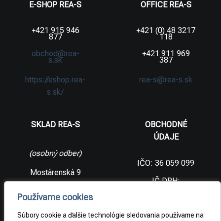
E-SHOP REA-S
OFFICE REA-S
+421 915 946
+421 (0) 48 3217
877
118
obchod@rea-
+421 911 969
s.sk
387
https://eshop.rea-
rea-s@rea-s.sk
s.sk/
SKLAD REA-S
OBCHODNÉ
ÚDAJE
(osobný odber)
IČO: 36 059 099
Mostárenská 9
IČ DPH:
SK2021733065
977 56 Brezno
Používame cookies
Slovenská
DIČ:
republika
2021733065
Súbory cookie a ďalšie technológie sledovania používame na