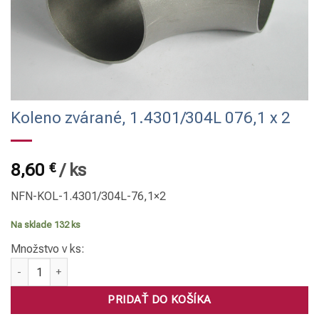
Koleno zvárané, 1.4301/304L 076,1 x 2
8,60
€
/
ks
NFN-KOL-1.4301/304L-76,1×2
Na sklade 132 ks
Množstvo v ks:
množstvo Koleno zvárané, 1.4301/304L 076,1 x 2
PRIDAŤ DO KOŠÍKA