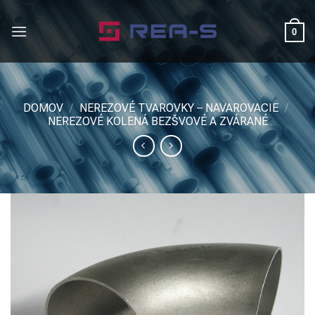
Skip
to
0
content
DOMOV
/
NEREZOVÉ TVAROVKY – NAVAROVACIE
/
NEREZOVÉ KOLENÁ BEZŠVOVÉ A ZVÁRANÉ