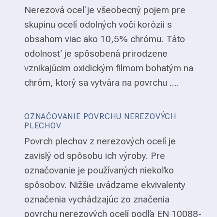
Nerezová oceľ je všeobecný pojem pre
skupinu ocelí odolných voči korózii s
obsahom viac ako 10,5% chrómu. Táto
odolnosť je spôsobená prirodzene
vznikajúcim oxidickým filmom bohatým na
chróm, ktorý sa vytvára na povrchu ....
OZNAČOVANIE POVRCHU NEREZOVÝCH
PLECHOV
Povrch plechov z nerezových ocelí je
zavislý od spôsobu ich výroby. Pre
označovanie je používaných niekoľko
spôsobov. Nižšie uvádzame ekvivalenty
označenia vychádzajúc zo značenia
povrchu nerezových ocelí podľa EN 10088-