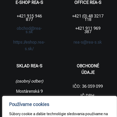
E-SHOP REA-S
OFFICE REA-S
+421 915 946
+421 (0) 48 3217
877
118
obchod@rea-
+421 911 969
s.sk
387
https://eshop.rea-
rea-s@rea-s.sk
s.sk/
SKLAD REA-S
OBCHODNÉ
ÚDAJE
(osobný odber)
IČO: 36 059 099
Mostárenská 9
IČ DPH:
SK2021733065
977 56 Brezno
Používame cookies
Slovenská
DIČ:
republika
2021733065
Súbory cookie a ďalšie technológie sledovania používame na