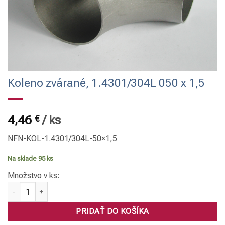
Koleno zvárané, 1.4301/304L 050 x 1,5
4,46
€
/
ks
NFN-KOL-1.4301/304L-50×1,5
Na sklade 95 ks
Množstvo v ks:
množstvo Koleno zvárané, 1.4301/304L 050 x 1,5
PRIDAŤ DO KOŠÍKA