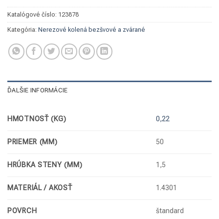
Katalógové číslo:
123878
Kategória:
Nerezové kolená bezšvové a zvárané
ĎALŠIE INFORMÁCIE
HMOTNOSŤ (KG)
0,22
PRIEMER (MM)
50
HRÚBKA STENY (MM)
1,5
MATERIÁL / AKOSŤ
1.4301
POVRCH
štandard