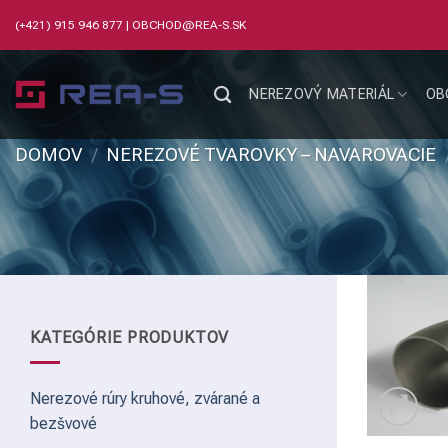
Skip
(+421) 915 946 877
|
OBCHOD@REA-S.SK
to
content
NEREZOVÝ MATERIÁL
OB
DOMOV
/
NEREZOVÉ TVAROVKY – NAVAROVACIE
KATEGÓRIE PRODUKTOV
Nerezové rúry kruhové, zvárané a
bezšvové