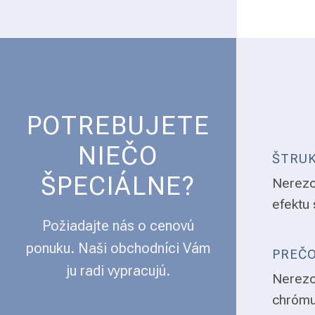
POTREBUJETE
NIEČO
ŠTRUK
ŠPECIÁLNE?
Nerezo
efektu 
Požiadajte nás o cenovú
ponuku. Naši obchodníci Vám
PREČO
ju radi vypracujú.
Nerezo
chrómu