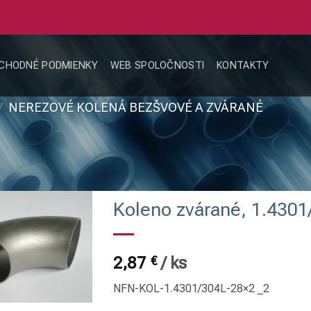
CHODNÉ PODMIENKY
WEB SPOLOČNOSTI
KONTAKTY
/
NEREZOVÉ KOLENÁ BEZŠVOVÉ A ZVÁRANÉ
Koleno zvárané, 1.4301
2,87
€
/
ks
NFN-KOL-1.4301/304L-28×2 _2