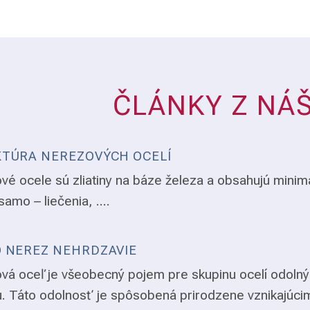
ČLÁNKY Z NÁ
TÚRA NEREZOVÝCH OCELÍ
vé ocele sú zliatiny na báze železa a obsahujú minim
samo – liečenia, ....
 NEREZ NEHRDZAVIE
vá oceľ je všeobecný pojem pre skupinu ocelí odolný
. Táto odolnosť je spôsobená prirodzene vznikajúci