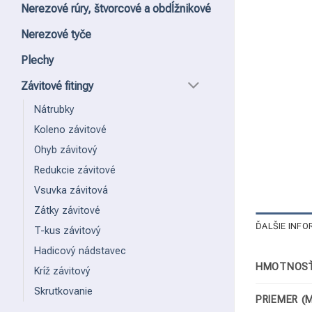
Nerezové rúry, štvorcové a obdĺžnikové
Nerezové tyče
Plechy
Závitové fitingy
Nátrubky
Koleno závitové
Ohyb závitový
Redukcie závitové
Vsuvka závitová
Zátky závitové
ĎALŠIE INFO
T-kus závitový
Hadicový nádstavec
HMOTNOSŤ
Kríž závitový
Skrutkovanie
PRIEMER (