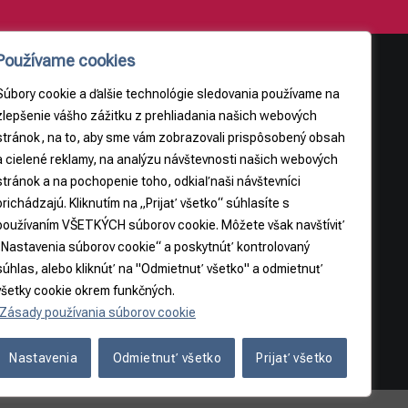
Používame cookies
Súbory cookie a ďalšie technológie sledovania používame na
AJE
PRÁVNE INFORMÁCIE
zlepšenie vášho zážitku z prehliadania našich webových
stránok, na to, aby sme vám zobrazovali prispôsobený obsah
Obchodné podmienky
a cielené reklamy, na analýzu návštevnosti našich webových
9
Odstúpenie od zmluvy
stránok a na pochopenie toho, odkiaľ naši návštevníci
3065
prichádzajú. Kliknutím na „Prijať všetko“ súhlasíte s
používaním VŠETKÝCH súborov cookie. Môžete však navštíviť
5
„Nastavenia súborov cookie“ a poskytnúť kontrolovaný
súhlas, alebo kliknúť na "Odmietnuť všetko" a odmietnuť
všetky cookie okrem funkčných.
Zásady používania súborov cookie
Nastavenia
Odmietnuť všetko
Prijať všetko