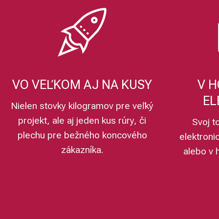
VO VEĽKOM AJ NA KUSY
V H
EL
Nielen stovky kilogramov pre veľký
projekt, ale aj jeden kus rúry, či
Svoj t
plechu pre bežného koncového
elektroni
zákazníka.
alebo v 