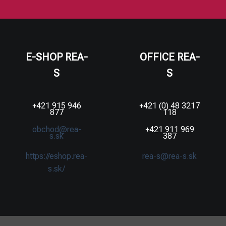
E-SHOP REA-
OFFICE REA-
S
S
+421 915 946
+421 (0) 48 3217
877
118
obchod@rea-
+421 911 969
s.sk
387
https://eshop.rea-
rea-s@rea-s.sk
s.sk/