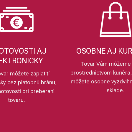
OTOVOSTI AJ
OSOBNE AJ KU
EKTRONICKY
Tovar Vám môžeme 
prostredníctvom kuriéra,
ovar môžete zaplatiť
môžete osobne vyzdvih
cky cez platobnú bránu,
sklade.
hotovosti pri preberaní
tovaru.