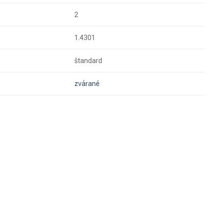
2
1.4301
štandard
zvárané