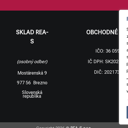
SKLAD REA-
OBCHODNÉ ÚD
S
IČO: 36 059 09
IČ DPH: SK202173
(osobný odber)
DIČ: 202173306
Mostárenská 9
977 56 Brezno
Slovenská
republika