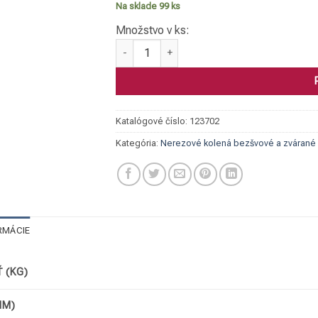
Na sklade 99 ks
Množstvo v ks:
množstvo Koleno zvárané, 1.4301/304L 028
Katalógové číslo:
123702
Kategória:
Nerezové kolená bezšvové a zvárané
RMÁCIE
 (KG)
MM)