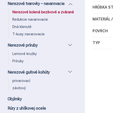
Nerezové tvarovky – navarovacie
HRÚBKA S
Nerezové kolená bezšvové a zvárané
MATERIÁL 
Redukcie navarovacie
Dná klenuté
POVRCH
T-kusy navarovacie
TYP
Nerezové príruby
Lemové kružky
Príruby
Nerezové guľové kohúty
privarovací
závitový
Objímky
Rúry z uhlíkovej ocele