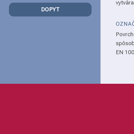
vytvára
DOPYT
OZNAČ
Povrch 
spôsob
EN 1008