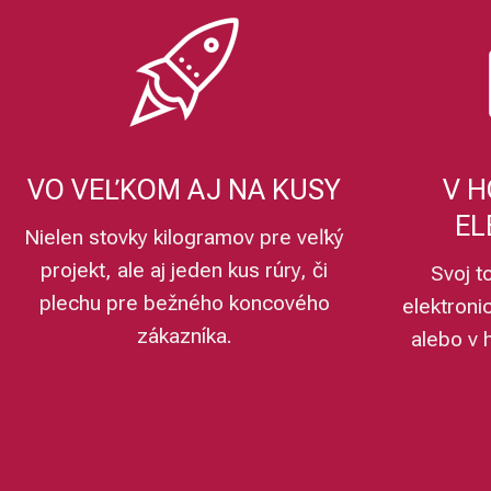
VO VEĽKOM AJ NA KUSY
V H
EL
Nielen stovky kilogramov pre veľký
projekt, ale aj jeden kus rúry, či
Svoj t
plechu pre bežného koncového
elektroni
zákazníka.
alebo v 