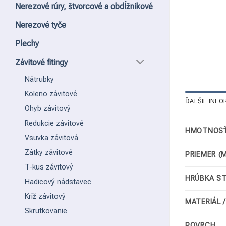
Nerezové rúry, štvorcové a obdĺžnikové
Nerezové tyče
Plechy
Závitové fitingy
Nátrubky
Koleno závitové
ĎALŠIE INFO
Ohyb závitový
Redukcie závitové
HMOTNOSŤ
Vsuvka závitová
Zátky závitové
PRIEMER (
T-kus závitový
HRÚBKA S
Hadicový nádstavec
Kríž závitový
MATERIÁL 
Skrutkovanie
POVRCH