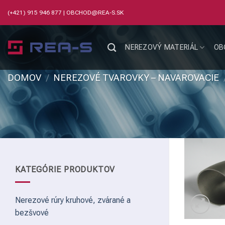
Skip
(+421) 915 946 877
|
OBCHOD@REA-S.SK
to
content
NEREZOVÝ MATERIÁL
OB
DOMOV
/
NEREZOVÉ TVAROVKY – NAVAROVACIE
KATEGÓRIE PRODUKTOV
Nerezové rúry kruhové, zvárané a
bezšvové