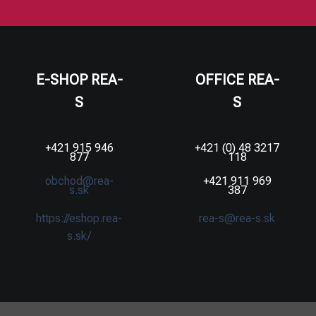
E-SHOP REA-
OFFICE REA-
S
S
+421 915 946
+421 (0) 48 3217
877
118
obchod@rea-
+421 911 969
s.sk
387
https://eshop.rea-
rea-s@rea-s.sk
s.sk/