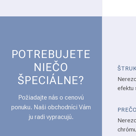
POTREBUJETE
NIEČO
ŠTRUK
ŠPECIÁLNE?
Nerezo
efektu 
Požiadajte nás o cenovú
ponuku. Naši obchodníci Vám
PREČO
ju radi vypracujú.
Nerezo
chrómu