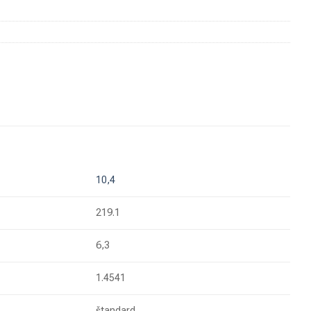
10,4
219.1
6,3
1.4541
štandard