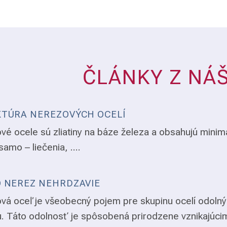
ČLÁNKY Z NÁ
TÚRA NEREZOVÝCH OCELÍ
vé ocele sú zliatiny na báze železa a obsahujú minim
samo – liečenia, ....
 NEREZ NEHRDZAVIE
vá oceľ je všeobecný pojem pre skupinu ocelí odolný
. Táto odolnosť je spôsobená prirodzene vznikajúci