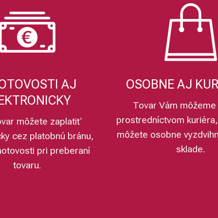
OTOVOSTI AJ
OSOBNE AJ KU
EKTRONICKY
Tovar Vám môžeme 
prostredníctvom kuriéra,
ovar môžete zaplatiť
môžete osobne vyzdvih
cky cez platobnú bránu,
sklade.
hotovosti pri preberaní
tovaru.