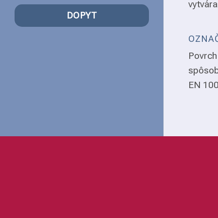
vytvára
DOPYT
OZNAČ
Povrch 
spôsob
EN 1008