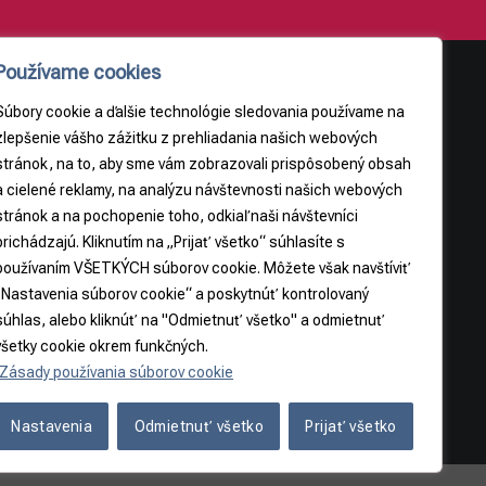
Používame cookies
Súbory cookie a ďalšie technológie sledovania používame na
AJE
PRÁVNE INFORMÁCIE
zlepšenie vášho zážitku z prehliadania našich webových
stránok, na to, aby sme vám zobrazovali prispôsobený obsah
Obchodné podmienky
a cielené reklamy, na analýzu návštevnosti našich webových
9
Odstúpenie od zmluvy
stránok a na pochopenie toho, odkiaľ naši návštevníci
3065
prichádzajú. Kliknutím na „Prijať všetko“ súhlasíte s
používaním VŠETKÝCH súborov cookie. Môžete však navštíviť
5
„Nastavenia súborov cookie“ a poskytnúť kontrolovaný
súhlas, alebo kliknúť na "Odmietnuť všetko" a odmietnuť
všetky cookie okrem funkčných.
Zásady používania súborov cookie
Nastavenia
Odmietnuť všetko
Prijať všetko