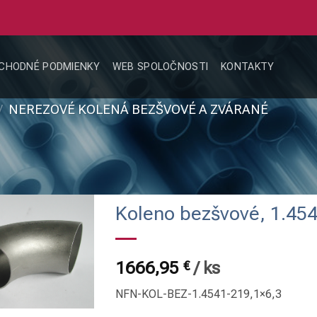
CHODNÉ PODMIENKY
WEB SPOLOČNOSTI
KONTAKTY
/
NEREZOVÉ KOLENÁ BEZŠVOVÉ A ZVÁRANÉ
Koleno bezšvové, 1.454
1666,95
€
/
ks
NFN-KOL-BEZ-1.4541-219,1×6,3