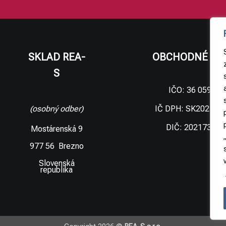
SKLAD REA-
OBCHODNÉ ÚD
S
IČO: 36 059 09
IČ DPH: SK202173
(osobný odber)
DIČ: 202173306
Mostárenská 9
977 56 Brezno
Slovenská
republika