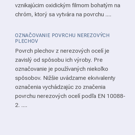
vznikajúcim oxidickým filmom bohatým na
chróm, ktorý sa vytvára na povrchu ....
OZNAČOVANIE POVRCHU NEREZOVÝCH
PLECHOV
Povrch plechov z nerezových ocelí je
zavislý od spôsobu ich výroby. Pre
označovanie je používaných niekoľko
spôsobov. Nižšie uvádzame ekvivalenty
označenia vychádzajúc zo značenia
povrchu nerezových ocelí podľa EN 10088-
2. ....