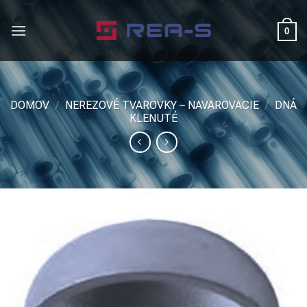
Skip
to
0
content
DOMOV
/
NEREZOVÉ TVAROVKY – NAVAROVACIE
/
DNÁ
KLENUTÉ