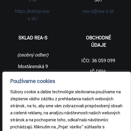
https://eshop.rea-
rea-s@rea-s.sk
s.sk/
SKLAD REA-S
OBCHODNÉ
ÚDAJE
(osobný odber)
IČO: 36 059 099
Mostárenská 9
IČ DPH:
SK2021733065
977 56 Brezno
Používame cookies
Slovenská
DIČ:
republika
2021733065
Súbory cookie a ďalšie technológie sledovania používame na
zlepšenie vášho zážitku z prehliadania našich webových
stránok, na to, aby sme vám zobrazovali prispôsobený obsah
PRÁVNE
a cielené reklamy, na analýzu návštevnosti našich webových
INFORMÁCIE
stránok a na pochopenie toho, odkiaľ naši návštevníci
prichádzajú. Kliknutím na „Prijať všetko“ súhlasíte s
Obchodné