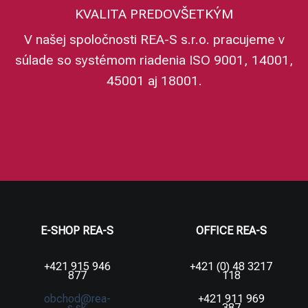
KVALITA PREDOVŠETKÝM
V našej spoločnosti REA-S s.r.o. pracujeme v
súlade so systémom riadenia ISO 9001, 14001,
45001 aj 18001.
E-SHOP REA-S
OFFICE REA-S
+421 915 946
+421 (0) 48 3217
877
118
obchod@rea-
+421 911 969
s.sk
387